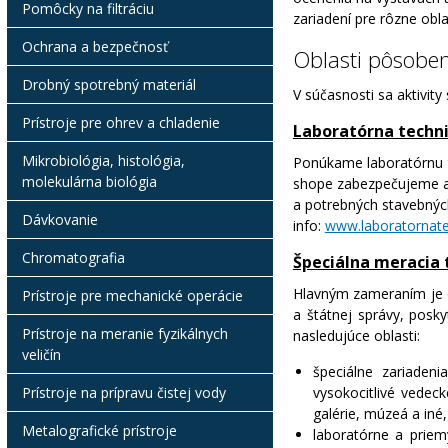
Pomôcky na filtráciu
zariadení pre rôzne obla
Ochrana a bezpečnosť
Oblasti pôsobe
Drobný spotrebný materiál
V súčasnosti sa aktivity
Prístroje pre ohrev a chladenie
Laboratórna techn
Mikrobiológia, histológia,
Ponúkame laboratórnu t
molekulárna biológia
shope zabezpečujeme aj 
a potrebných stavebných
Dávkovanie
info:
www.laboratornate
Chromatografia
Špeciálna meracia 
Hlavným zameraním je do
Prístroje pre mechanické operácie
a štátnej správy, posk
Prístroje na meranie fyzikálnych
nasledujúce oblasti:
veličín
špeciálne zariadeni
Prístroje na prípravu čistej vody
vysokocitlivé vedeck
galérie, múzeá a iné,
Metalografické prístroje
laboratórne a priemy