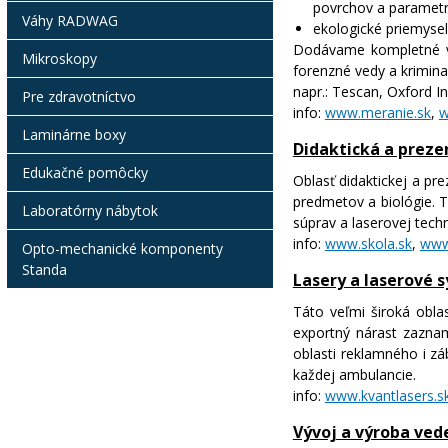
povrchov a parametr
Váhy RADWAG
ekologické priemysel
Dodávame kompletné vyb
Mikroskopy
forenzné vedy a krimina
napr.: Tescan, Oxford I
Pre zdravotníctvo
info:
www.meranie.sk
,
w
Laminárne boxy
Didaktická a preze
Edukačné pomôcky
Oblasť didaktickej a pr
predmetov a biológie. T
Laboratórny nábytok
súprav a laserovej tech
info:
www.skola.sk
,
www
Opto-mechanické komponenty
Standa
Lasery a laserové 
Táto veľmi široká obla
exportný nárast zazna
oblasti reklamného i zá
každej ambulancie.
info:
www.kvantlasers.s
Vývoj a výroba ve