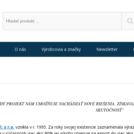
O nás
Výrobcovia a značky
Newsletter
ŽDÝ PROJEKT NÁM UMOŽŇUJE NACHÁDZAŤ NOVÉ RIEŠENIA. ZÍSKAVA
SKUTOČNOSŤ“
 s r.o.
vznikla v r. 1995. Za roky svojej existencie zaznamenala výra
 v súčasnosti viac ako 80% jej výroby smeruje na export do viac ako 5