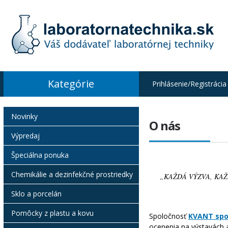
Kategórie
Prihlásenie/Registrácia
Novinky
O nás
Výpredaj
Špeciálna ponuka
Chemikálie a dezinfekčné prostriedky
„KAŽDÁ VÝZVA, KA
Sklo a porcelán
Pomôcky z plastu a kovu
Spoločnosť
KVANT spol.
ocenenia na výstavách a