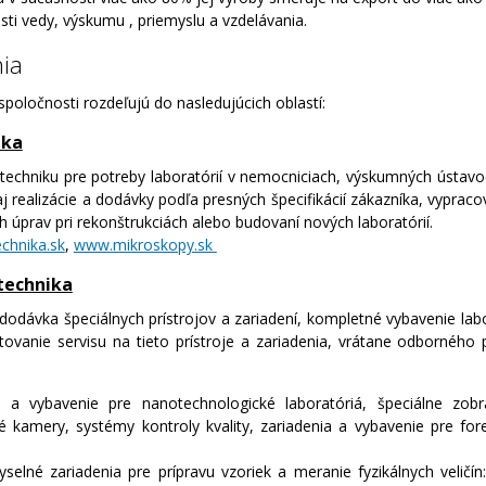
sti vedy, výskumu , priemyslu a vzdelávania.
nia
 spoločnosti rozdeľujú do nasledujúcich oblastí:
ika
echniku pre potreby laboratórií v nemocniciach, výskumných ústavo
realizácie a dodávky podľa presných špecifikácií zákazníka, vypraco
 úprav pri rekonštrukciách alebo budovaní nových laboratórií.
chnika.sk
,
www.mikroskopy.sk
technika
dávka špeciálnych prístrojov a zariadení, kompletné vybavenie labor
ytovanie servisu na tieto prístroje a zariadenia, vrátane odbornéh
a a vybavenie pre nanotechnologické laboratóriá, špeciálne zob
é kamery, systémy kontroly kvality, zariadenia a vybavenie pre fore
selné zariadenia pre prípravu vzoriek a meranie fyzikálnych veličín