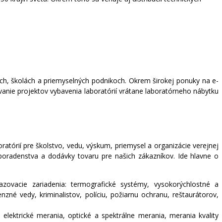
ch, školách a priemyselných podnikoch. Okrem širokej ponuky na e-
vanie projektov vybavenia laboratórií vrátane laboratórneho nábytku
atórií pre školstvo, vedu, výskum, priemysel a organizácie verejnej
o poradenstva a dodávky tovaru pre našich zákazníkov. Ide hlavne o
razovacie zariadenia: termografické systémy, vysokorýchlostné a
nzné vedy, kriminalistov, políciu, požiarnu ochranu, reštaurátorov,
: elektrické merania, optické a spektrálne merania, merania kvality