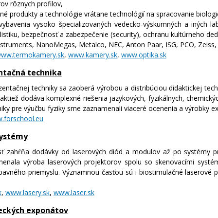
ov rôznych profilov,
né produkty a technológie vrátane technológií na spracovanie biologi
avenia vysoko špecializovaných vedecko-výskumných a iných labora
listiku, bezpečnosť a zabezpečenie (security), ochranu kultúrneho de
nstruments, NanoMegas, Metalco, NEC, Anton Paar, ISG, PCO, Zeiss, O
ww.termokamery.sk
,
www.kamery.sk
,
www.optika.sk
ntačná technika
ezentačnej techniky sa zaoberá výrobou a distribúciou didaktickej tec
aktiež dodáva komplexné riešenia jazykových, fyzikálnych, chemických
niky pre výučbu fyziky sme zaznamenali viaceré ocenenia a výrobky e
.forschool.eu
systémy
sť zahŕňa dodávky od laserových diód a modulov až po systémy pre 
menala výroba laserových projektorov spolu so skenovacími systé
bavného priemyslu. Významnou časťou sú i biostimulačné laserové prí
k
,
www.lasery.sk
,
www.laser.sk
deckých exponátov