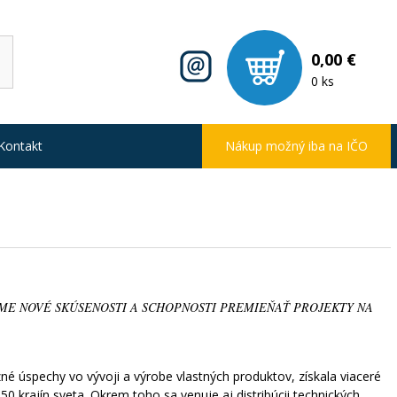
0,00 €
0 ks
Kontakt
Nákup možný iba na IČO
ME NOVÉ SKÚSENOSTI A SCHOPNOSTI PREMIEŇAŤ PROJEKTY NA
zné úspechy vo vývoji a výrobe vlastných produktov, získala viaceré
0 krajín sveta. Okrem toho sa venuje aj distribúcii technických