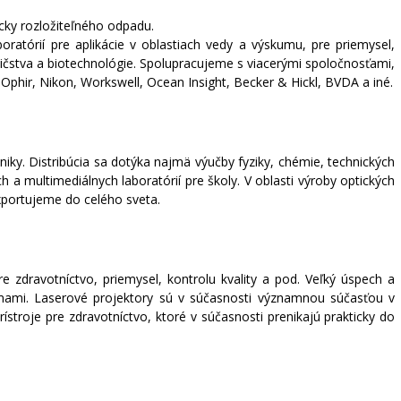
cky rozložiteľného odpadu.
tórií pre aplikácie v oblastiach vedy a výskumu, pre priemysel,
dičstva a biotechnológie. Spolupracujeme s viacerými spoločnosťami,
phir, Nikon, Workswell, Ocean Insight, Becker & Hickl, BVDA a iné.
hniky. Distribúcia sa dotýka najmä výučby fyziky, chémie, technických
 a multimediálnych laboratórií pre školy. V oblasti výroby optických
xportujeme do celého sveta.
zdravotníctvo, priemysel, kontrolu kvality a pod. Veľký úspech a
mami. Laserové projektory sú v súčasnosti významnou súčasťou v
stroje pre zdravotníctvo, ktoré v súčasnosti prenikajú prakticky do