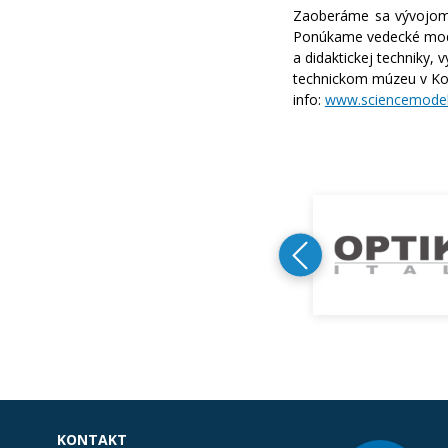
Zaoberáme sa vývojom, 
Ponúkame vedecké model
a didaktickej techniky,
technickom múzeu v Koš
info:
www.sciencemodel
KONTAKT