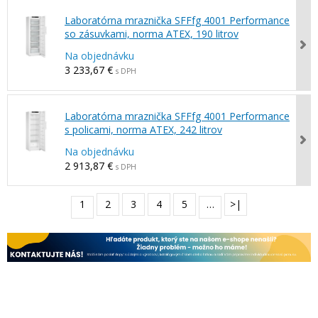
Laboratórna mraznička SFFfg 4001 Performance
so zásuvkami, norma ATEX, 190 litrov
Na objednávku
3 233,67 €
s DPH
Laboratórna mraznička SFFfg 4001 Performance
s policami, norma ATEX, 242 litrov
Na objednávku
2 913,87 €
s DPH
1
2
3
4
5
…
>|