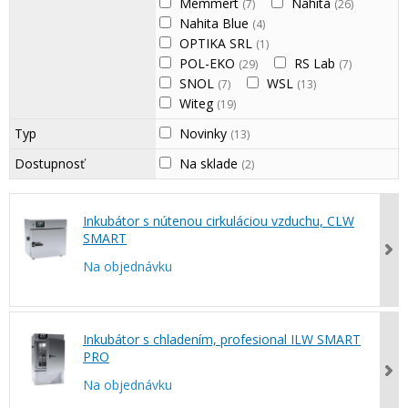
Memmert
Nahita
(7)
(26)
Nahita Blue
(4)
OPTIKA SRL
(1)
POL-EKO
RS Lab
(29)
(7)
SNOL
WSL
(7)
(13)
Witeg
(19)
Typ
Novinky
(13)
Dostupnosť
Na sklade
(2)
Inkubátor s nútenou cirkuláciou vzduchu, CLW
SMART
Na objednávku
Inkubátor s chladením, profesional ILW SMART
PRO
Na objednávku