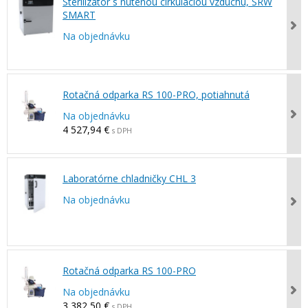
Sterilizátor s nútenou cirkuláciou vzduchu, SRW
SMART
Na objednávku
Rotačná odparka RS 100-PRO, potiahnutá
Na objednávku
4 527,94 €
s DPH
Laboratórne chladničky CHL 3
Na objednávku
Rotačná odparka RS 100-PRO
Na objednávku
3 382,50 €
s DPH