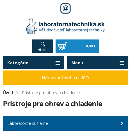
0,00 €
Hľadať
Kategórie
Menu
Nákup možný iba na IČO
Úvod
Prístroje pre ohrev a chladenie
Prístroje pre ohrev a chladenie
Laboratórne sušiarne