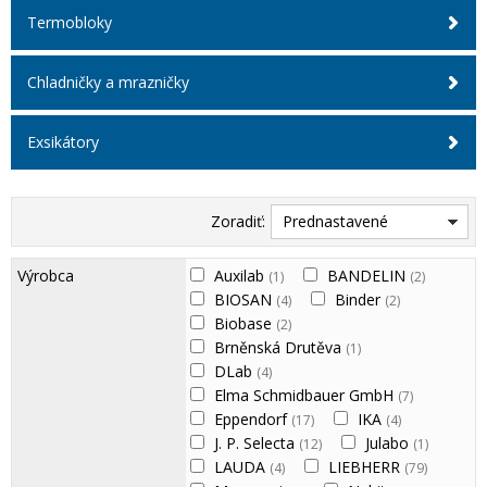
Termobloky
Chladničky a mrazničky
Exsikátory
Zoradiť:
Prednastavené
Výrobca
Auxilab
BANDELIN
(1)
(2)
BIOSAN
Binder
(4)
(2)
Biobase
(2)
Brněnská Drutěva
(1)
DLab
(4)
Elma Schmidbauer GmbH
(7)
Eppendorf
IKA
(17)
(4)
J. P. Selecta
Julabo
(12)
(1)
LAUDA
LIEBHERR
(4)
(79)