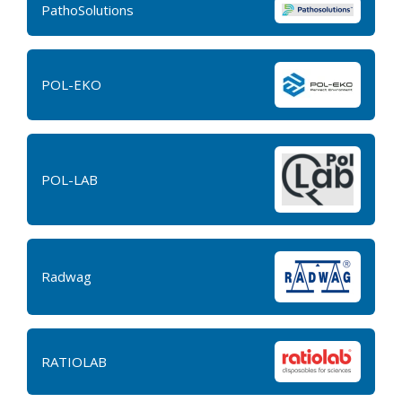
PathoSolutions
POL-EKO
POL-LAB
Radwag
RATIOLAB