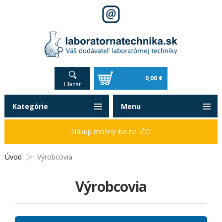
0,00 €
Hľadať
Kategórie
Menu
Nákup možný iba na IČO
Úvod
Výrobcovia
Výrobcovia