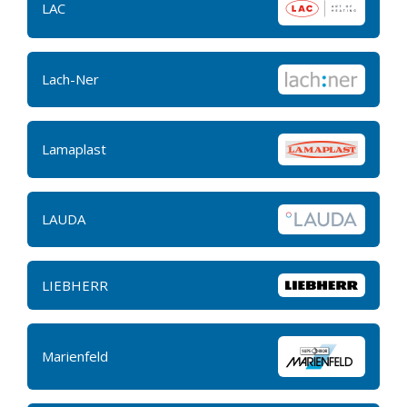
LAC
Lach-Ner
Lamaplast
LAUDA
LIEBHERR
Marienfeld