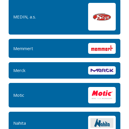
MEDIN, a.s.
Memmert
Merck
Motic
Nahita