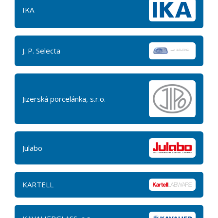
IKA
J. P. Selecta
Jizerská porcelánka, s.r.o.
Julabo
KARTELL