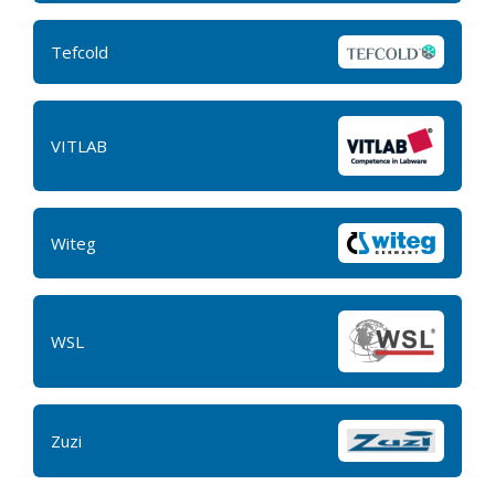
Tefcold
VITLAB
Witeg
WSL
Zuzi