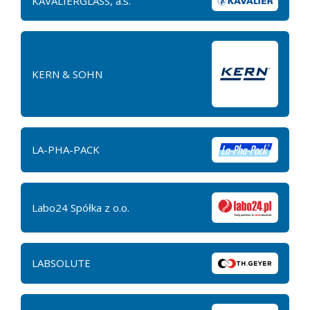
KAVALIERGLASS, a.s.
KERN & SOHN
LA-PHA-PACK
Labo24 Spółka z o.o.
LABSOLUTE