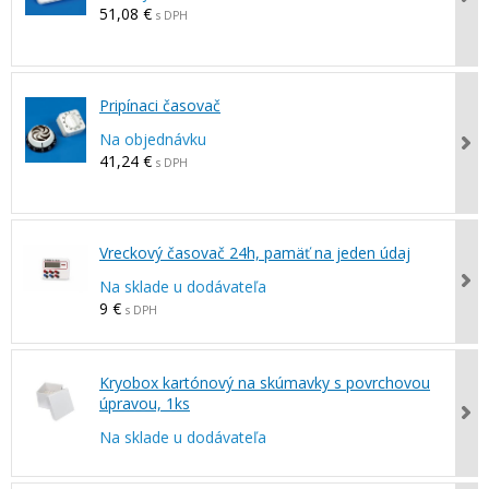
51,08 €
s DPH
Pripínaci časovač
Na objednávku
41,24 €
s DPH
Vreckový časovač 24h, pamäť na jeden údaj
Na sklade u dodávateľa
9 €
s DPH
Kryobox kartónový na skúmavky s povrchovou
úpravou, 1ks
Na sklade u dodávateľa