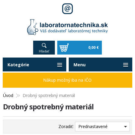
0,00 €
Hľadať
Kategórie
Menu
Nákup možný iba na IČO
Úvod
Drobný spotrebný materiál
Drobný spotrebný materiál
Zoradiť:
Prednastavené