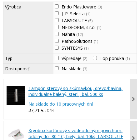
Výrobca
Endo Plasticware
(3)
J. P. Selecta
(1)
LABSOLUTE
(5)
NEDFORM, s.r.o.
(1)
Nahita
(12)
PathoSolutions
(1)
SYNTESYS
(1)
Typ
Výpredaje
Top ponuka
(2)
(1)
Dostupnosť
Na sklade
(3)
Tampón sterový so skúmavkou, drevo/bavlna,
individuálne balený, steril., bal. 500 ks
Na sklade do 10 pracovných dní
37,71 €
s DPH
Kryobox kartónový s vodeodolným povrchom,
odolný do -80 ° C, biely, bal. 10ks, LABSOLUTE