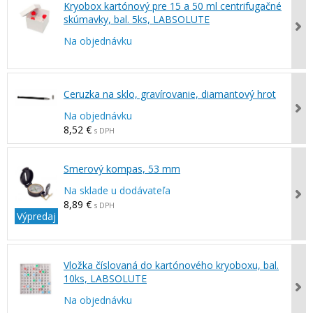
Kryobox kartónový pre 15 a 50 ml centrifugačné
skúmavky, bal. 5ks, LABSOLUTE
Na objednávku
Ceruzka na sklo, gravírovanie, diamantový hrot
Na objednávku
8,52 €
s DPH
Smerový kompas, 53 mm
Na sklade u dodávateľa
8,89 €
s DPH
Výpredaj
Vložka číslovaná do kartónového kryoboxu, bal.
10ks, LABSOLUTE
Na objednávku