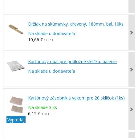
Držiak na skúmavky, drevený, 180mm, bal. 10ks
Na sklade u dodávateľa
10,66 €
s DPH
Kartónový obal pre podložné sklíčka, balenie
Na sklade u dodávateľa
Kartónový zásobník s vekom pre 20 sklíčok (1ks)
Na sklade 3 ks
6,15 €
s DPH
Výpredaj