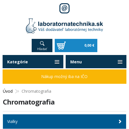
0,00 €
Hľadať
Kategórie
Menu
Nákup možný iba na IČO
Úvod
Chromatografia
Chromatografia
Vialky