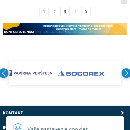
1
2
3
4
5
KONTAKT
INFOLINKA
Vaše nastavenie cookies