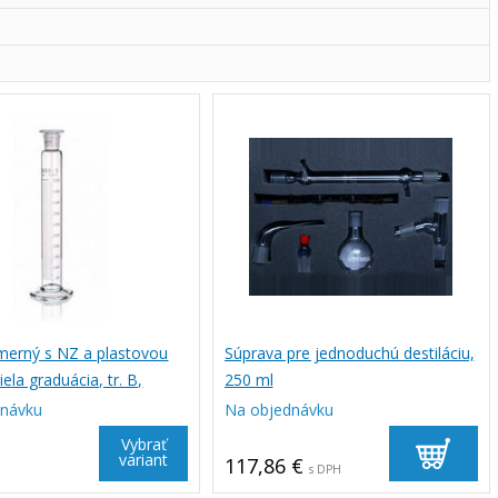
merný s NZ a plastovou
Súprava pre jednoduchú destiláciu,
iela graduácia, tr. B,
250 ml
dnávku
Na objednávku
Vybrať
variant
117,86 €
s DPH