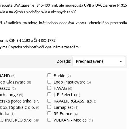
 Prepúšťa UVA žiarenie (340-400 nm), ale neprepúšťa UVB a UVC žiarenie (< 315
skla a na výrobu plochého skla a okenných tabúľ.
i zásaditých roztokov, krátkodobo oddoláva vplyvu chemického prostredia
 normy ČSN EN 1183 a ČSN ISO 1775).
ky majú vysokú odolnosť voči kyselinám a zásadám.
Zoradiť:
Prednastavené
RAND
Bürkle
(5)
(2)
ndo Glassware
Endo Plasticware
(8)
(5)
lassco
HAVAG
(2)
(6)
ach Lange
J. P. Selecta
(5)
(1)
zerská porcelánka, s.r.o.
KAVALIERGLASS, a.s.
(36)
(285)
bo24 Spółka z o.o.
Lamaplast
(9)
(1)
detka
RS France
(1)
(4)
ECHNOSKLO s.r.o.
VULKAN - Medical
(49)
(1)