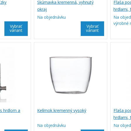
ízky
Skúmavka kremenná, vyhnutý
Fľaša po
okraj
hrdlami,
Na objednávku
Na objed
výrobné 
Vybrať
Vybrať
variant
variant
 s hrdlom a
Kelímok kremenný vysoký
Fľaša po
hrdlami,
Na objednávku
Na obje