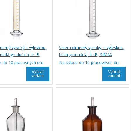
merný vysoký s výlevkou,
Valec odmerný vysoký, s výlevkou,
edá graduácia, tr. B,
biela graduácia, tr. B, SIMAX
e do 10 pracovných dní
Na sklade do 10 pracovných dní
Vybrať
Vybrať
variant
variant