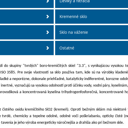
Lieviky a filtrácia
Kremenné sklo
Sklo na váženie
Ostatné
í do skupiny "tvrdých" boro-kremičitých skiel "3.3", s vynikajúcou vysokou 
O 3585. Pre svoje vlastnosti sa sklo používa tam, kde sú na výrobky kladené n
hladké a neporézne, dokonale priehľadné, katalyticky indiferentné, korozne odol
 inertné, vyznačujú sa vysokou odolností proti účinku vody, vodní páry, kyselinám
uorovodíková a koncentrovaná kyselina trihydrogenfosforečná, koncentrované hork
 čistého oxidu kremičitého SiO2 (kremeň). Oproti bežným sklám má niektoré vl
je tvrdé, chemicky a tepelne odolné, odolné voči poškriabaniu, opticky čisté (
e tavenia je jeho výroba energeticky náročnejšia a drahšia ako pri bežnom skle.