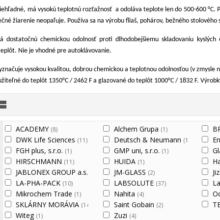
riehľadné, má vysokú teplotnú rozťažnosť a odoláva teplote len do 500-600 °C.
nečné žiarenie neopaľuje. Používa sa na výrobu fliaš, pohárov, bežného stolového 
dostatočnú chemickou odolnosť proti dlhodobejšiemu skladovaniu kyslých č
eplôt. Nie je vhodné pre autoklávovanie.
yznačuje vysokou kvalitou, dobrou chemickou a teplotnou odolnosťou (v zmysle
žiteľné do teplôt 1350°C / 2462 F a glazované do teplôt 1000°C / 1832 F. Výrob
ACADEMY
Alchem Grupa
B
(8)
(1)
DWK Life Sciences
Deutsch & Neumann
E
(11)
(1)
FGH plus, s.r.o.
GMP uni, s.r.o.
G
(1)
(1)
HIRSCHMANN
HUIDA
H
(11)
(1)
JABLONEX GROUP a.s.
JM-GLASS
Ji
(1)
(2)
LA-PHA-PACK
LABSOLUTE
La
(10)
(37)
Mikrochem Trade
Nahita
O
(1)
(4)
SKLÁRNY MORÁVIA
Saint Gobain
T
(14)
(2)
Witeg
Zuzi
(1)
(4)