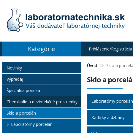
Kategórie
Prihlásenie/Registrácia
Úvod
Sklo a porcel
Novinky
Sklo a porcel
Výpredaj
Špeciálna ponuka
Laboratórny porcelán
Chemikálie a dezinfekčné prostriedky
Sklo a porcelán
Kadičky a džbány
Laboratórny porcelán