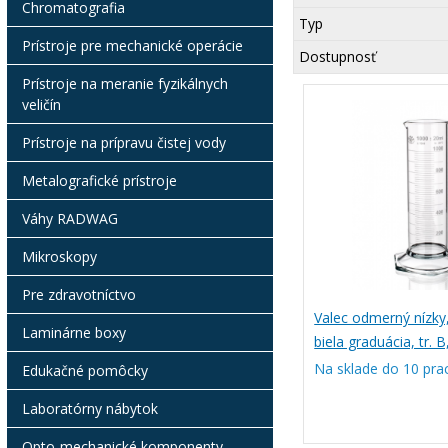
Chromatografia
Typ
Prístroje pre mechanické operácie
Dostupnosť
Prístroje na meranie fyzikálnych
veličín
Prístroje na prípravu čistej vody
Metalografické prístroje
Váhy RADWAG
Mikroskopy
Pre zdravotníctvo
Valec odmerný nízky,
Laminárne boxy
biela graduácia, tr. 
Na sklade do 10 pra
Edukačné pomôcky
Laboratórny nábytok
Opto-mechanické komponenty