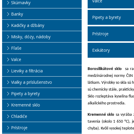
Valce
Skúmavky
Banky
Pipety a byrety
Kadičky a džbány
Prístroje
Misky, dózy, nádoby
Fľaše
Exikátory
Valce
Borosilikátové sklo
sa rad
Lieviky a filtrácia
medzinárodnej normy ČSN IS
Vialky a príslušenstvo
látkam. Výrobky so skla sú 
sú chemicky stále, prakticky
Pipety a byrety
Sklo rozleptáva kyselina fl
alkalického prostredia.
Kremenné sklo
Kremenné sklo
sa vyrába z
Chladiče
tavenia (okolo 1 650 °C), 
Prístroje
chyba). Kvôli vysokej teplot