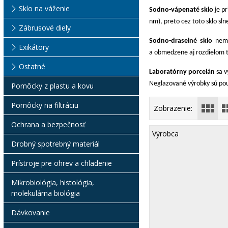
Sklo na váženie
Sodno-vápenaté sklo
je p
nm), preto cez toto sklo sl
Zábrusové diely
Sodno-draselné sklo
nemá 
Exikátory
a obmedzene aj rozdielom t
Ostatné
Laboratórny porcelán
sa v
Neglazované výrobky sú pou
Pomôcky z plastu a kovu
Pomôcky na filtráciu
Zobrazenie:
Ochrana a bezpečnosť
Výrobca
Drobný spotrebný materiál
Prístroje pre ohrev a chladenie
Mikrobiológia, histológia,
molekulárna biológia
Dávkovanie