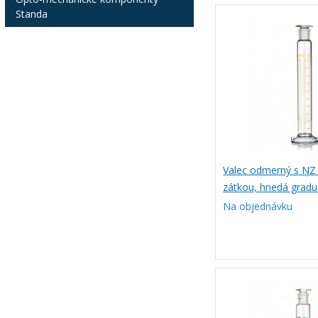
Standa
Valec odmerný s NZ 
zátkou, hnedá graduá
SIMAX
Na objednávku