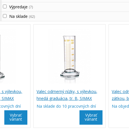
Výpredaje
(7)
Na sklade
(62)
 s výlevkou,
Valec odmerný nízky, s výlevkou,
Valec od
B, SIMAX
hnedá graduácia, tr. B, SIMAX
zátkou, b
SIMAX
covných dní
Na sklade do 10 pracovných dní
Na obje
Vybrať
Vybrať
variant
variant