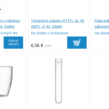
ý s výlevkou,
Tesnenie k uzáveru (PTFE), GL 45,
Fľaša ind
. A, SIMAX
200°C, D 43, SIMAX
zabrúsen
covných dní
Na sklade u dodávateľa
Na sklad
Vybrať
variant
6,56 €
s DPH