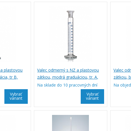
a plastovou
Valec odmerný s NZ a plastovou
Valec od
cia, tr B,
zátkou, modrá graduáciou, tr. A,
zátkou, b
SIMAX
SIMAX
Na sklade do 10 pracovných dní
Na obje
Vybrať
Vybrať
variant
variant