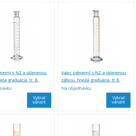
merný s NZ a sklenenou
Valec odmerný s NZ a sklenenou
iela graduácia, tr. B,
zátkou, hnedá graduácia, tr B,
SIMAX
dnávku
Na objednávku
Vybrať
Vybrať
variant
variant