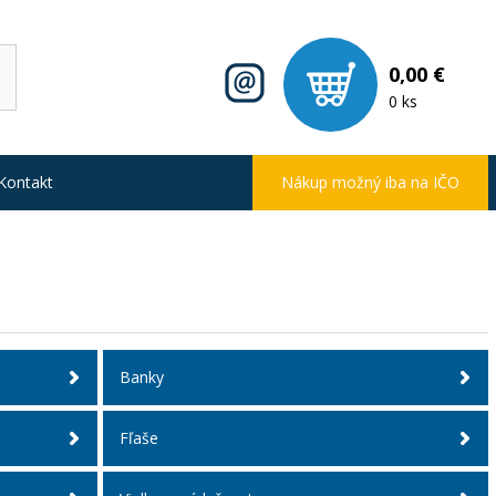
0,00 €
0 ks
Kontakt
Nákup možný iba na IČO
Banky
Fľaše