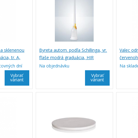
 a sklenenou
Byreta autom. podľa Schillinga, vr.
Valec od
cia, tr. A,
fľaše modrá graduácia, HIR
červenohn
SIMAX
covných dní
Na objednávku
Na sklad
Vybrať
Vybrať
variant
variant