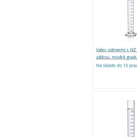
Valec odmerný s NZ
zátkou, modrá graduá
SIMAX
Na sklade do 10 pra