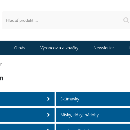
O nás
Výrobcovia a značky
Newsletter
án
án
Skúmavky
Misky, dózy, nádoby