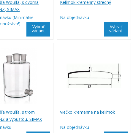
dľa Woulfa, s dvoma
Kelímok kremenný stredný
 NZ, SIMAX
návku (Minimálne
Na objednávku
množstvo!)
Vybrať
Vybrať
variant
variant
dľa Woulfa, s tromi
Viečko kremenné na kelímok
 NZ a výpusťou, SIMAX
dnávku
Na objednávku