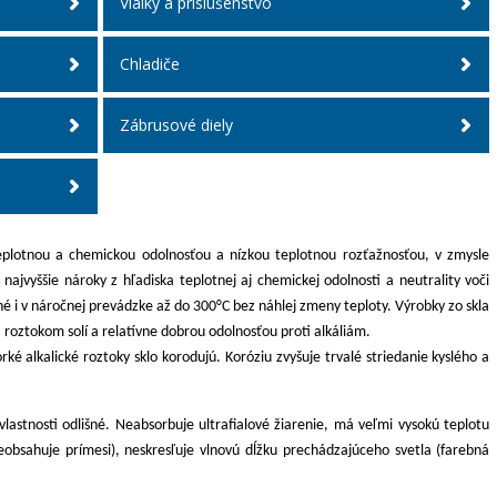
Vialky a príslušenstvo
Chladiče
Zábrusové diely
teplotnou a chemickou odolnosťou a nízkou teplotnou rozťažnosťou, v zmysle
ajvyššie nároky z hľadiska teplotnej aj chemickej odolnosti a neutrality voči
né i v náročnej prevádzke až do 300°C bez náhlej zmeny teploty. Výrobky zo skla
, roztokom solí a relatívne dobrou odolnosťou proti alkáliám.
é alkalické roztoky sklo korodujú. Koróziu zvyšuje trvalé striedanie kyslého a
astnosti odlišné. Neabsorbuje ultrafialové žiarenie, má veľmi vysokú teplotu
neobsahuje prímesi), neskresľuje vlnovú dĺžku prechádzajúceho svetla (farebná