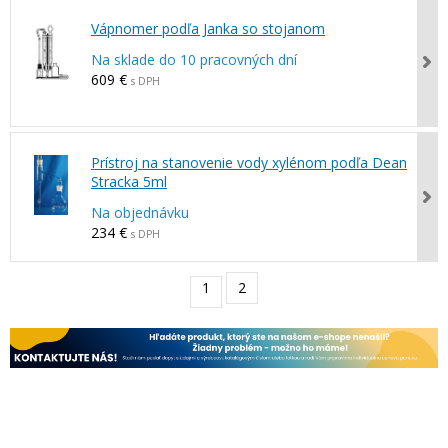
Vápnomer podľa Janka so stojanom
Na sklade do 10 pracovných dní
609 €
s DPH
Prístroj na stanovenie vody xylénom podľa Dean
Stracka 5ml
Na objednávku
234 €
s DPH
1
2