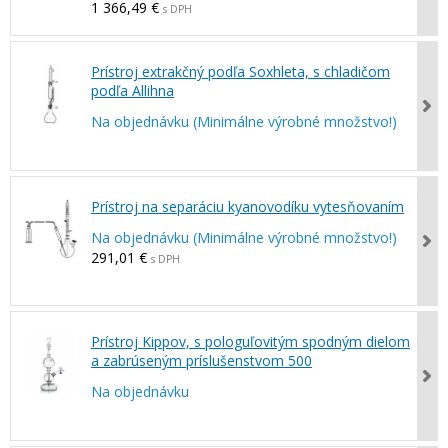
1 366,49 €
s DPH
Prístroj extrakčný podľa Soxhleta, s chladičom
podľa Allihna
Na objednávku (Minimálne výrobné množstvo!)
Prístroj na separáciu kyanovodíku vytesňovaním
Na objednávku (Minimálne výrobné množstvo!)
291,01 €
s DPH
Prístroj Kippov, s pologuľovitým spodným dielom
a zabrúseným príslušenstvom 500
Na objednávku