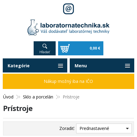
0,00 €
Hľadať
Kategórie
Menu
Nákup možný iba na IČO
Úvod
Sklo a porcelán
Prístroje
Prístroje
Zoradiť:
Prednastavené