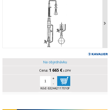
Na objednávku
1 665 €
s DPH
+
-
Kód:
632442117010F