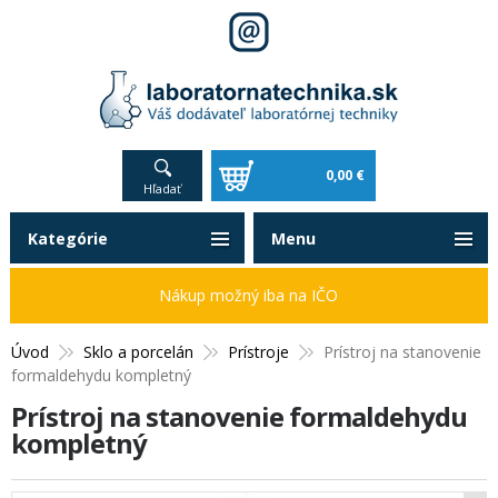
0,00 €
Hľadať
Kategórie
Menu
Nákup možný iba na IČO
Úvod
Sklo a porcelán
Prístroje
Prístroj na stanovenie
formaldehydu kompletný
Prístroj na stanovenie formaldehydu
kompletný