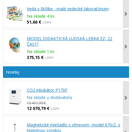
Veda v škôlke - malé vedecké laboratórium
Na sklade 4 ks
51,66 €
s DPH
MODEL DIDAKTICKÁ ĽUDSKÁ LEBKA EZ, 22
ČASTÍ
Na sklade 1 ks
375,15 €
s DPH
Novinky
CO2 inkubátor P170F
Na sklade u dodávateľa
13 411,99 €
12 070,79 €
s DPH
Magnetické miešadlo s ohrevom, model 670/2, s
teplotnou sondou