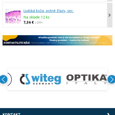
Ľudská koža, potné žľazy, sec.
Na sklade 12 ks
7,34 €
s DPH
KONTAKT