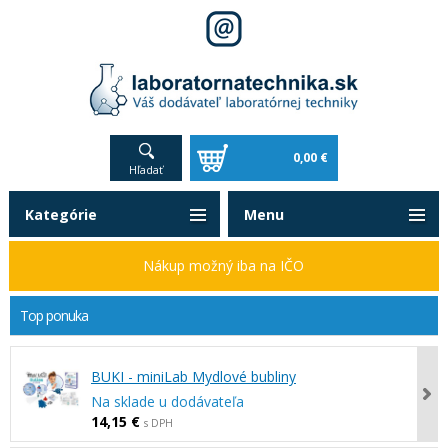
0,00 €
Hľadať
Kategórie
Menu
Nákup možný iba na IČO
Top ponuka
BUKI - miniLab Mydlové bubliny
Na sklade u dodávateľa
14,15 €
s DPH