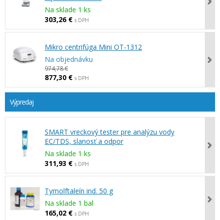
Na sklade 1 ks
303,26 €
s DPH
Mikro centrifúga Mini OT-1312
Na objednávku
974,78 €
877,30 €
s DPH
Výpredaj
SMART vreckový tester pre analýzu vody
EC/TDS, slanosť a odpor
Na sklade 1 ks
311,93 €
s DPH
Tymolftaleín ind. 50 g
Na sklade 1 bal
165,02 €
s DPH