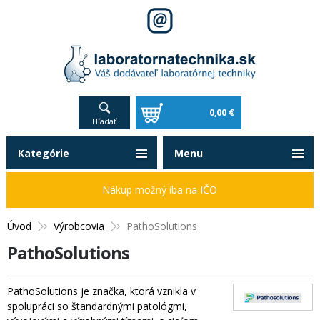
0,00 €
Hľadať
Kategórie
Menu
Nákup možný iba na IČO
Úvod
Výrobcovia
PathoSolutions
PathoSolutions
PathoSolutions je značka, ktorá vznikla v
spolupráci so štandardnými patológmi,