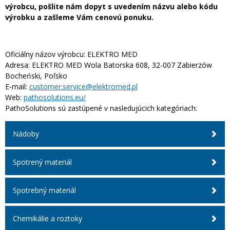
výrobcu, pošlite nám dopyt s uvedením názvu alebo kódu
výrobku a zašleme Vám cenovú ponuku.
Oficiálny názov výrobcu:
ELEKTRO MED
Adresa:
ELEKTRO MED Wola Batorska 608, 32-007 Zabierzów
Bocheński, Poľsko
E-mail:
customer.service@elektromed.pl
Web:
pathosolutions.eu/
PathoSolutions sú zastúpené v nasledujúcich kategóriach:
Nádoby
Spotrený materiál
Spotrebný materiál
Chemikálie a roztoky