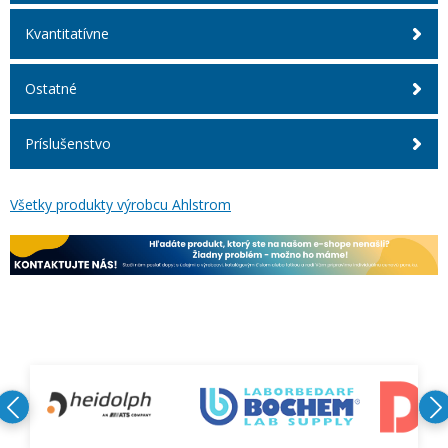
Kvantitatívne
Ostatné
Príslušenstvo
Všetky produkty výrobcu Ahlstrom