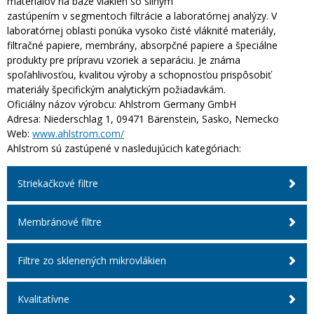
materiálov na báze vlákien so silným
zastúpením v segmentoch filtrácie a laboratórnej analýzy. V
laboratórnej oblasti ponúka vysoko čisté vláknité materiály,
filtračné papiere, membrány, absorpčné papiere a špeciálne
produkty pre prípravu vzoriek a separáciu. Je známa
spoľahlivosťou, kvalitou výroby a schopnosťou prispôsobiť
materiály špecifickým analytickým požiadavkám.
Oficiálny názov výrobcu:
Ahlstrom Germany GmbH
Adresa:
Niederschlag 1, 09471 Bärenstein, Sasko, Nemecko
Web:
www.ahlstrom.com/
Ahlstrom sú zastúpené v nasledujúcich kategóriach:
Striekačkové filtre
Membránové filtre
Filtre zo sklenených mikrovlákien
Kvalitatívne