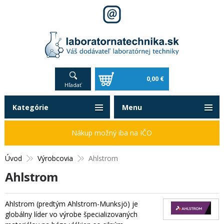
0,00 €
Hľadať
Kategórie
Menu
Nákup možný iba na IČO
Úvod
Výrobcovia
Ahlstrom
Ahlstrom
Ahlstrom (predtým Ahlstrom-Munksjö) je
globálny líder vo výrobe špecializovaných