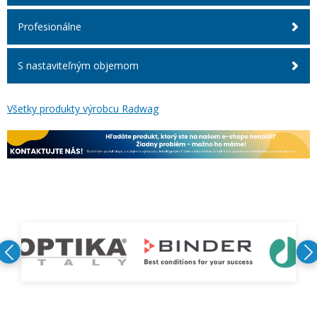
Profesionálne
S nastaviteľným objemom
Všetky produkty výrobcu Radwag