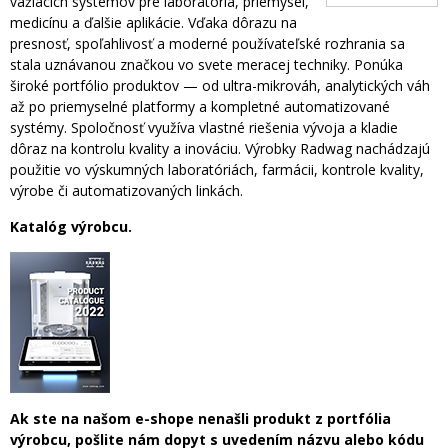
vážiacich systémov pre laboratóriá, priemysel,
medicínu a ďalšie aplikácie. Vďaka dôrazu na
presnosť, spoľahlivosť a moderné používateľské rozhrania sa
stala uznávanou značkou vo svete meracej techniky. Ponúka
široké portfólio produktov — od ultra-mikrováh, analytických váh
až po priemyselné platformy a kompletné automatizované
systémy. Spoločnosť využíva vlastné riešenia vývoja a kladie
dôraz na kontrolu kvality a inováciu. Výrobky Radwag nachádzajú
použitie vo výskumných laboratóriách, farmácii, kontrole kvality,
výrobe či automatizovaných linkách.
Katalóg výrobcu.
Ak ste na našom e-shope nenašli produkt z portfólia
výrobcu, pošlite nám dopyt s uvedením názvu alebo kódu