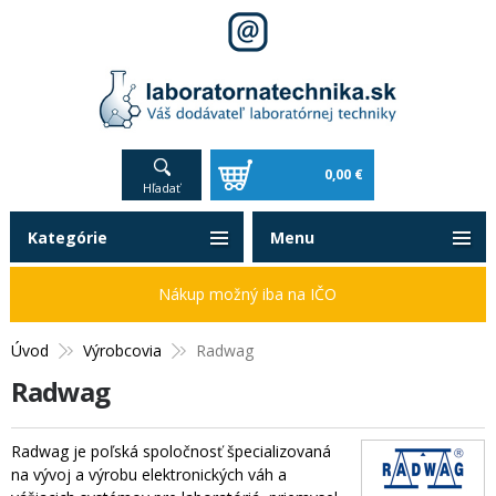
0,00 €
Hľadať
Kategórie
Menu
Nákup možný iba na IČO
Úvod
Výrobcovia
Radwag
Radwag
Radwag je poľská spoločnosť špecializovaná
na vývoj a výrobu elektronických váh a