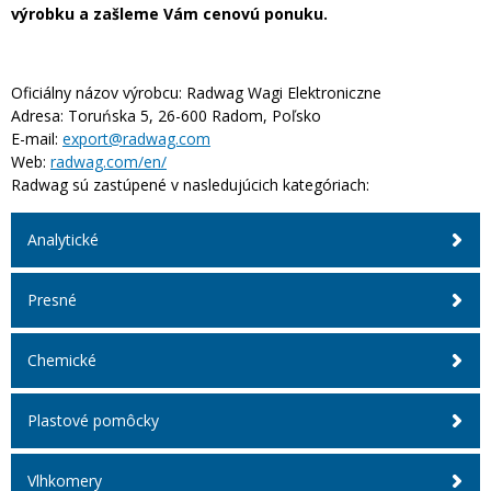
výrobku a zašleme Vám cenovú ponuku.
Oficiálny názov výrobcu:
Radwag Wagi Elektroniczne
Adresa:
Toruńska 5, 26-600 Radom, Poľsko
E-mail:
export@radwag.com
Web:
radwag.com/en/
Radwag sú zastúpené v nasledujúcich kategóriach:
Analytické
Presné
Chemické
Plastové pomôcky
Vlhkomery