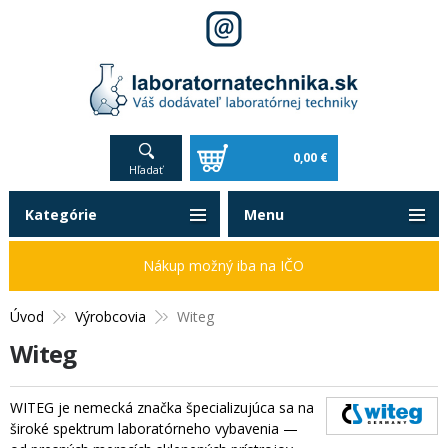
0,00 €
Hľadať
Kategórie
Menu
Nákup možný iba na IČO
Úvod
Výrobcovia
Witeg
Witeg
WITEG je nemecká značka špecializujúca sa na
široké spektrum laboratórneho vybavenia —