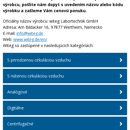
výrobcu, pošlite nám dopyt s uvedením názvu alebo kódu
výrobku a zašleme Vám cenovú ponuku.
Oficiálny názov výrobcu:
witeg Labortechnik GmbH
Adresa:
Am Bildacker 16, 97877 Wertheim, Nemecko
E-mail:
info@witeg.de
Web:
www.witeg.de/en/
Witeg sú zastúpené v nasledujúcich kategóriach:
S prirodzenou cirkuláciou vzduchu
S nútenou cirkuláciou vzduchu
Analógové
Digitálne
Centrifugačné