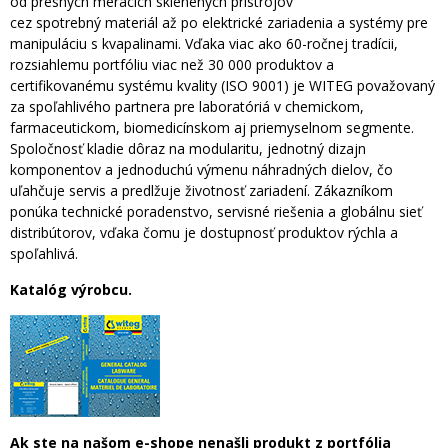
od presných meracích sklenených prístrojov
cez spotrebný materiál až po elektrické zariadenia a systémy pre
manipuláciu s kvapalinami. Vďaka viac ako 60-ročnej tradícii,
rozsiahlemu portfóliu viac než 30 000 produktov a
certifikovanému systému kvality (ISO 9001) je WITEG považovaný
za spoľahlivého partnera pre laboratóriá v chemickom,
farmaceutickom, biomedicínskom aj priemyselnom segmente.
Spoločnosť kladie dôraz na modularitu, jednotný dizajn
komponentov a jednoduchú výmenu náhradných dielov, čo
uľahčuje servis a predlžuje životnosť zariadení. Zákazníkom
ponúka technické poradenstvo, servisné riešenia a globálnu sieť
distribútorov, vďaka čomu je dostupnosť produktov rýchla a
spoľahlivá.
Katalóg výrobcu.
Ak ste na našom e-shope nenašli produkt z portfólia