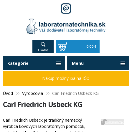
0,00 €
Hľadať
Kategórie
Menu
Nákup možný iba na IČO
Úvod
Výrobcovia
Carl Friedrich Usbeck KG
Carl Friedrich Usbeck KG
Carl Friedrich Usbeck je tradičný nemecký
výrobca kovových laboratórnych pomôcok,