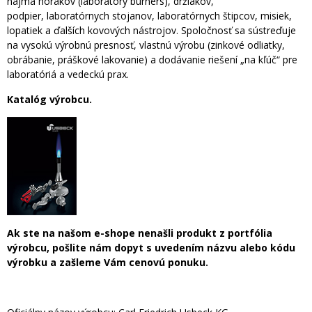
najmä horákov (laboratory burners), držiakov,
podpier, laboratórnych stojanov, laboratórnych štipcov, misiek,
lopatiek a ďalších kovových nástrojov. Spoločnosť sa sústreďuje
na vysokú výrobnú presnosť, vlastnú výrobu (zinkové odliatky,
obrábanie, práškové lakovanie) a dodávanie riešení „na kľúč“ pre
laboratóriá a vedeckú prax.
Katalóg výrobcu.
Ak ste na našom e-shope nenašli produkt z portfólia
výrobcu, pošlite nám dopyt s uvedením názvu alebo kódu
výrobku a zašleme Vám cenovú ponuku.