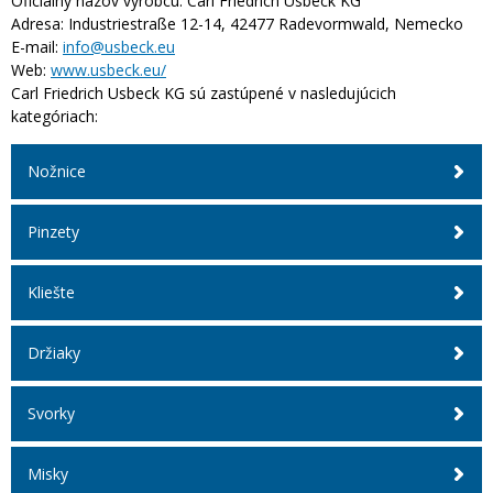
Oficiálny názov výrobcu:
Carl Friedrich Usbeck KG
Adresa:
Industriestraße 12-14, 42477 Radevormwald, Nemecko
E-mail:
info@usbeck.eu
Web:
www.usbeck.eu/
Carl Friedrich Usbeck KG sú zastúpené v nasledujúcich
kategóriach:
Nožnice
Pinzety
Kliešte
Držiaky
Svorky
Misky