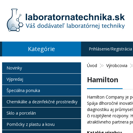
Kategórie
Prihlásenie/Registrácia
Úvod
Výrobcovia
Novinky
Hamilton
Výpredaj
Špeciálna ponuka
Hamilton Company je pop
Chemikálie a dezinfekčné prostriedky
Spája dlhoročné inovatí
diagnostiku aj průmysel
Sklo a porcelán
či rozptýlené rozpony. 
atraktívneho partnera p
Pomôcky z plastu a kovu
Katalóg výrobcu.