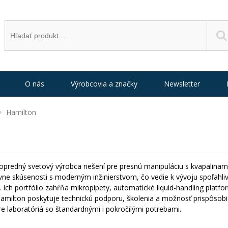
O nás
Výrobcovia a značky
Newsletter
Hamilton
redný svetový výrobca riešení pre presnú manipuláciu s kvapalinami,
vne skúsenosti s moderným inžinierstvom, čo vedie k vývoju spoľahl
. Ich portfólio zahŕňa mikropipety, automatické liquid-handling platfo
Hamilton poskytuje technickú podporu, školenia a možnosť prispôsobi
re laboratóriá so štandardnými i pokročilými potrebami.