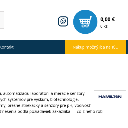
0,00 €
0 ks
Kontakt
Nákup možný iba na IČO
 automatizáciu laboratórií a meracie senzory.
ivých systémov pre výskum, biotechnológie,
rmy, presné striekačky a senzory pre pH, vodivosť
ť riešenia podľa požiadaviek zákazníka — čo z neho robí