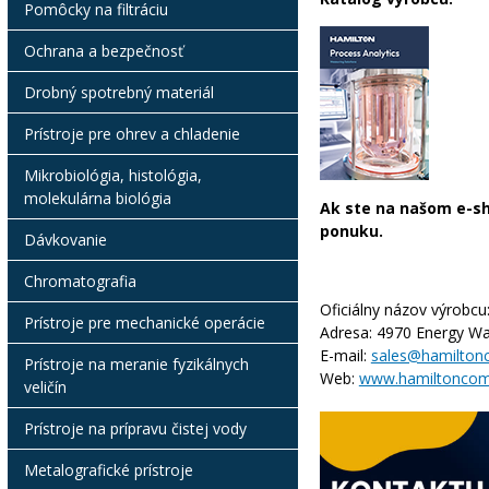
Pomôcky na filtráciu
Ochrana a bezpečnosť
Drobný spotrebný materiál
Prístroje pre ohrev a chladenie
Mikrobiológia, histológia,
molekulárna biológia
Ak ste na našom e-sh
ponuku.
Dávkovanie
Chromatografia
Oficiálny názov výrobcu
Prístroje pre mechanické operácie
Adresa:
4970 Energy Wa
E-mail:
sales@hamilto
Prístroje na meranie fyzikálnych
Web:
www.hamiltoncom
veličín
Prístroje na prípravu čistej vody
Metalografické prístroje