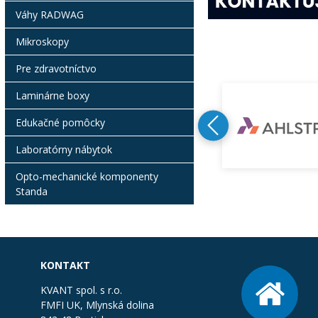
Váhy RADWAG
Mikroskopy
Pre zdravotníctvo
Laminárne boxy
Edukačné pomôcky
Laboratórny nábytok
Opto-mechanické komponenty
Standa
KONTAKT
KVANT spol. s r.o.
FMFI UK, Mlynská dolina