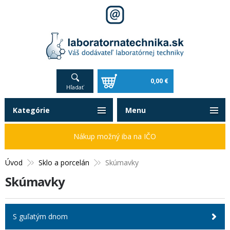
0,00 €
Hľadať
Kategórie
Menu
Nákup možný iba na IČO
Úvod
Sklo a porcelán
Skúmavky
Skúmavky
S guľatým dnom