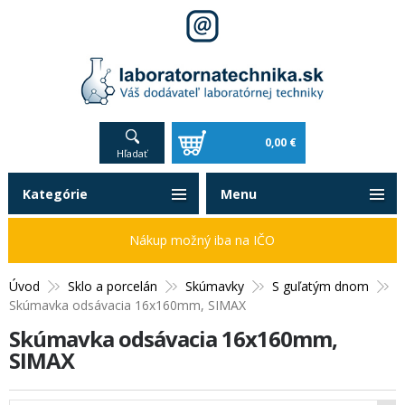
0,00 €
Hľadať
Kategórie
Menu
Nákup možný iba na IČO
Úvod
Sklo a porcelán
Skúmavky
S guľatým dnom
Skúmavka odsávacia 16x160mm, SIMAX
Skúmavka odsávacia 16x160mm,
SIMAX