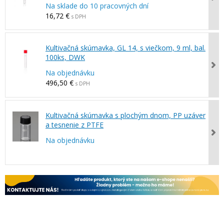
Na sklade do 10 pracovných dní
16,72 €
s DPH
Kultivačná skúmavka, GL 14, s viečkom, 9 ml, bal.
100ks, DWK
Na objednávku
496,50 €
s DPH
Kultivačná skúmavka s plochým dnom, PP uzáver
a tesnenie z PTFE
Na objednávku