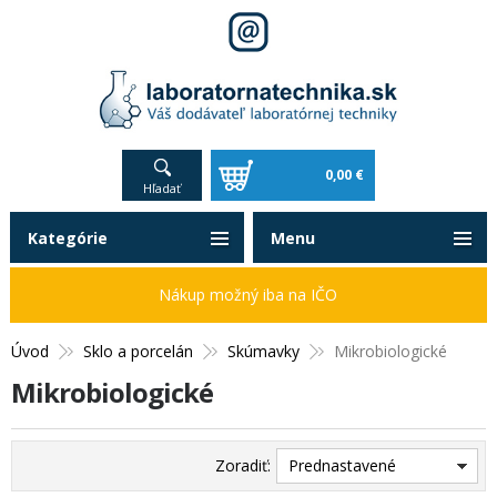
0,00 €
Hľadať
Kategórie
Menu
Nákup možný iba na IČO
Úvod
Sklo a porcelán
Skúmavky
Mikrobiologické
Mikrobiologické
Zoradiť:
Prednastavené