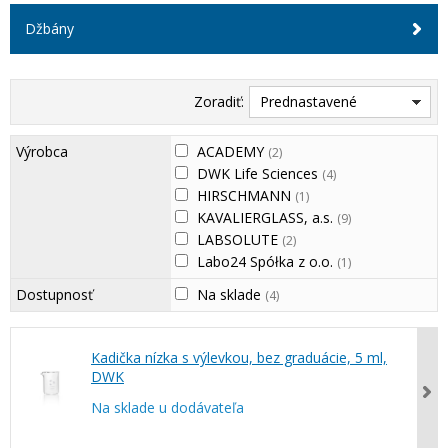
Džbány
Zoradiť:
Prednastavené
Výrobca
ACADEMY
(2)
DWK Life Sciences
(4)
HIRSCHMANN
(1)
KAVALIERGLASS, a.s.
(9)
LABSOLUTE
(2)
Labo24 Spółka z o.o.
(1)
Dostupnosť
Na sklade
(4)
Kadička nízka s výlevkou, bez graduácie, 5 ml,
DWK
Na sklade u dodávateľa