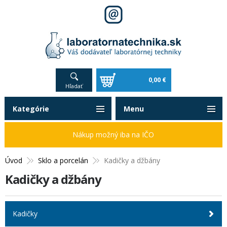
0,00 €
Hľadať
Kategórie
Menu
Nákup možný iba na IČO
Úvod
Sklo a porcelán
Kadičky a džbány
Kadičky a džbány
Kadičky