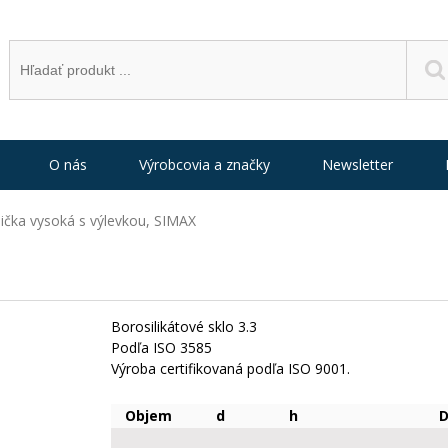
O nás
Výrobcovia a značky
Newsletter
ička vysoká s výlevkou, SIMAX
Borosilikátové sklo 3.3
Podľa ISO 3585
Výroba certifikovaná podľa ISO 9001.
Objem
d
h
D