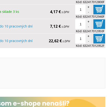
Kód:
632417012800F
+
4,17 €
 sklade 3 ks
-
s DPH
Kód:
632417012940F
+
7,12 €
do 10 pracovných dní
-
s DPH
Kód:
632417012950F
+
22,62 €
do 10 pracovných dní
-
s DPH
Kód:
632417012952F