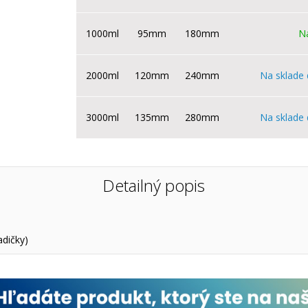
1000ml
95mm
180mm
Na
2000ml
120mm
240mm
Na sklade 
3000ml
135mm
280mm
Na sklade 
Detailný popis
dičky)