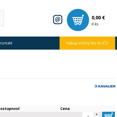
0,00 €
0 ks
Kontakt
Nákup možný iba na IČO
ostupnosť
Cena
+