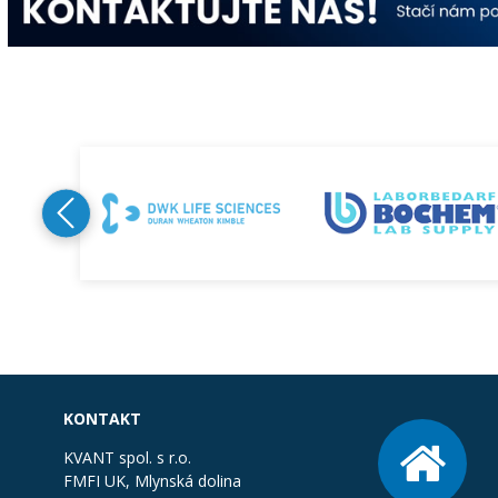
KONTAKT
KVANT spol. s r.o.
FMFI UK, Mlynská dolina