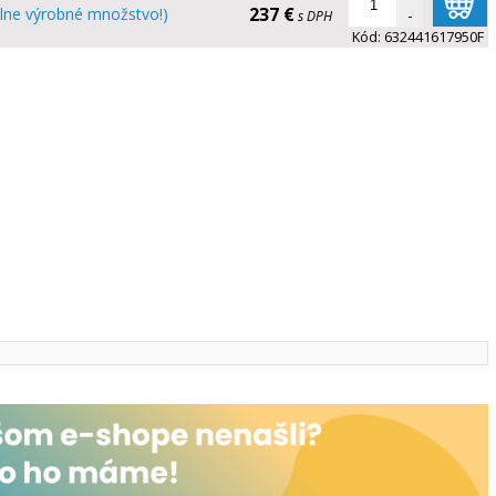
237 €
lne výrobné množstvo!)
-
s DPH
Kód:
632441617950F