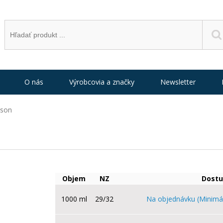
O nás
Výrobcovia a značky
Newsletter
uson
Objem
NZ
Dostu
1000 ml
29/32
Na objednávku (Minimá