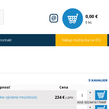
0,00 €
0 ks
Kontakt
Nákup možný iba na IČO
pnosť
Cena
+
234 €
lne výrobné množstvo!)
-
s DPH
Kód:
632441617940F
+