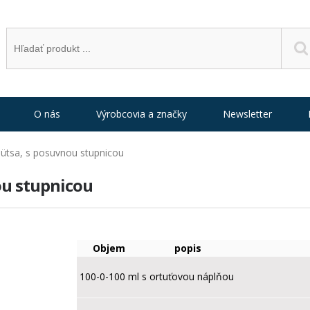
O nás
Výrobcovia a značky
Newsletter
tsa, s posuvnou stupnicou
u stupnicou
Objem
popis
100-0-100 ml
s ortuťovou náplňou