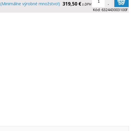
319,50 €
(Minimálne výrobné množstvo!)
-
s DPH
Kód:
632443003100F