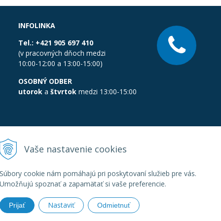
INFOLINKA
Tel.:
+421 905 697 410
(v pracovných dňoch medzi
10:00-12:00 a 13:00-15:00)
OSOBNÝ ODBER
utorok
a
štvrtok
medzi 13:00-15:00
Vaše nastavenie cookies
Súbory cookie nám pomáhajú pri poskytovaní služieb pre vás.
Umožňujú spoznať a zapamätať si vaše preferencie.
Nastaviť
Prijať
Odmietnuť
boratornatechnika.sk •
Created
&
e-shop Pohoda connector
by
Next