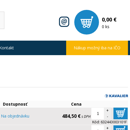
0,00 €
0 ks
Kontakt
Nákup možný iba na IČO
Dostupnosť
Cena
+
484,50 €
Na objednávku
-
s DPH
Kód:
632443003101F
+