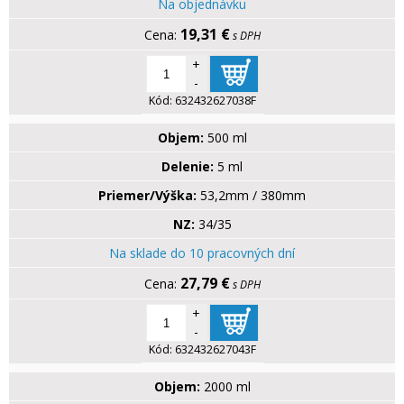
Na objednávku
19,31 €
s DPH
+
-
Kód:
632432627038F
Objem:
500 ml
Delenie:
5 ml
Priemer/Výška:
53,2mm / 380mm
NZ:
34/35
Na sklade do 10 pracovných dní
27,79 €
s DPH
+
-
Kód:
632432627043F
Objem:
2000 ml