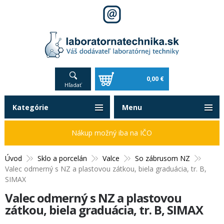
0,00 €
Hľadať
Kategórie
Menu
Nákup možný iba na IČO
Úvod
Sklo a porcelán
Valce
So zábrusom NZ
Valec odmerný s NZ a plastovou zátkou, biela graduácia, tr. B,
SIMAX
Valec odmerný s NZ a plastovou
zátkou, biela graduácia, tr. B, SIMAX