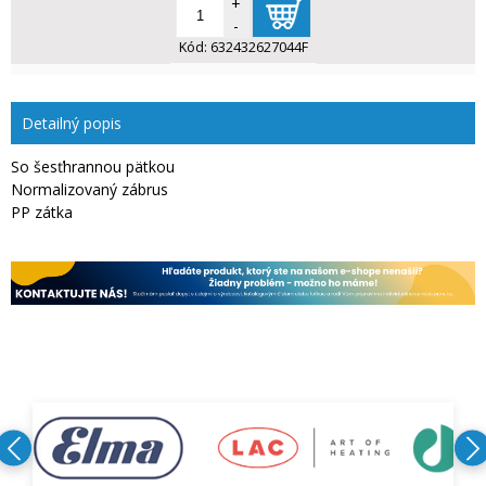
+
-
Kód:
632432627044F
Detailný popis
So šesťhrannou pätkou
Normalizovaný zábrus
PP zátka