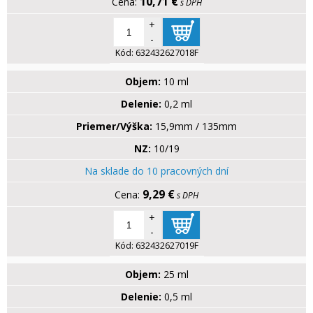
10,71 €
s DPH
+
-
Kód:
632432627018F
Objem:
10 ml
Delenie:
0,2 ml
Priemer/Výška:
15,9mm / 135mm
NZ:
10/19
Na sklade do 10 pracovných dní
9,29 €
s DPH
+
-
Kód:
632432627019F
Objem:
25 ml
Delenie:
0,5 ml