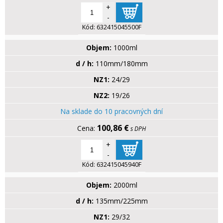
+
-
Kód:
632415045500F
Objem:
1000ml
d / h:
110mm/180mm
NZ1:
24/29
NZ2:
19/26
Na sklade do 10 pracovných dní
100,86 €
s DPH
+
-
Kód:
632415045940F
Objem:
2000ml
d / h:
135mm/225mm
NZ1:
29/32