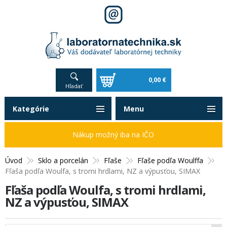
0,00 €
Hľadať
Kategórie
Menu
Nákup možný iba na IČO
Úvod
Sklo a porcelán
Fľaše
Fľaše podľa Woulffa
Fľaša podľa Woulfa, s tromi hrdlami, NZ a výpusťou, SIMAX
Fľaša podľa Woulfa, s tromi hrdlami,
NZ a výpusťou, SIMAX