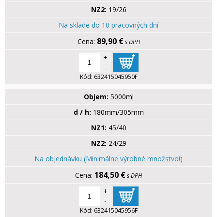
NZ2:
19/26
Na sklade do 10 pracovných dní
89,90 €
s DPH
+
-
Kód:
632415045950F
Objem:
5000ml
d / h:
180mm/305mm
NZ1:
45/40
NZ2:
24/29
Na objednávku (Minimálne výrobné množstvo!)
184,50 €
s DPH
+
-
Kód:
632415045956F