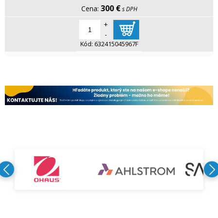
300 €
s DPH
+
-
Kód:
632415045967F