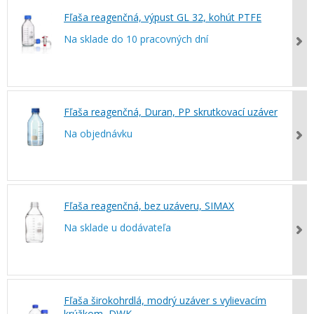
Fľaša reagenčná, výpust GL 32, kohút PTFE
Na sklade do 10 pracovných dní
Fľaša reagenčná, Duran, PP skrutkovací uzáver
Na objednávku
Fľaša reagenčná, bez uzáveru, SIMAX
Na sklade u dodávateľa
Fľaša širokohrdlá, modrý uzáver s vylievacím
krúžkom, DWK