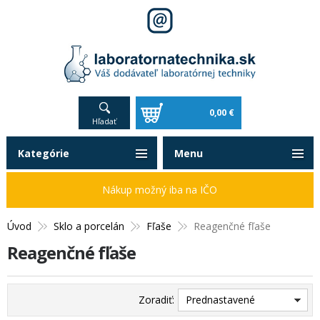
0,00 €
Hľadať
Kategórie
Menu
Nákup možný iba na IČO
Úvod
Sklo a porcelán
Fľaše
Reagenčné fľaše
Reagenčné fľaše
Zoradiť:
Prednastavené