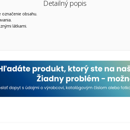
Detailný popis
re označenie obsahu.
avania.
znými látkami.