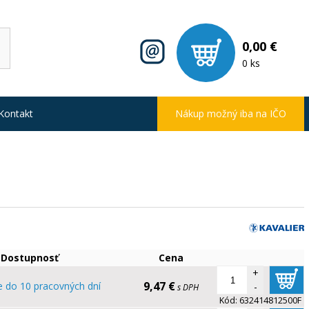
0,00 €
0 ks
Kontakt
Nákup možný iba na IČO
Dostupnosť
Cena
+
9,47 €
e do 10 pracovných dní
-
s DPH
Kód:
632414812500F