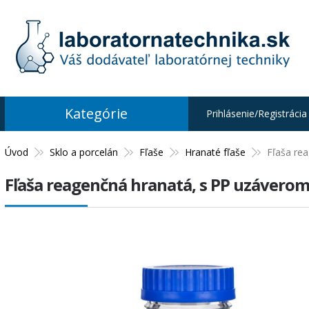
Kategórie
Prihlásenie/Registrácia
Úvod
Sklo a porcelán
Fľaše
Hranaté fľaše
Fľaša re
Fľaša reagenčná hranatá, s PP uzávero