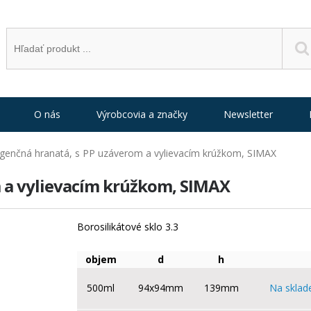
O nás
Výrobcovia a značky
Newsletter
agenčná hranatá, s PP uzáverom a vylievacím krúžkom, SIMAX
m a vylievacím krúžkom, SIMAX
Borosilikátové sklo 3.3
objem
d
h
500ml
94x94mm
139mm
Na sklad