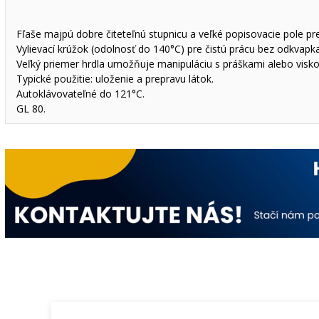
Fľaše majpú dobre čiteteľnú stupnicu a veľké popisovacie pole p
Vylievací krúžok (odolnosť do 140°C) pre čistú prácu bez odkvapk
Veľký priemer hrdla umožňuje manipuláciu s práškami alebo visko
Typické použitie: uloženie a prepravu látok.
Autoklávovateľné do 121°C.
GL 80.