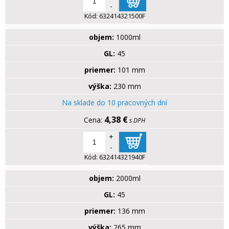
-
Kód:
632414321500F
objem:
1000ml
GL:
45
priemer:
101 mm
výška:
230 mm
Na sklade do 10 pracovných dní
4,38 €
s DPH
+
-
Kód:
632414321940F
objem:
2000ml
GL:
45
priemer:
136 mm
výška:
265 mm