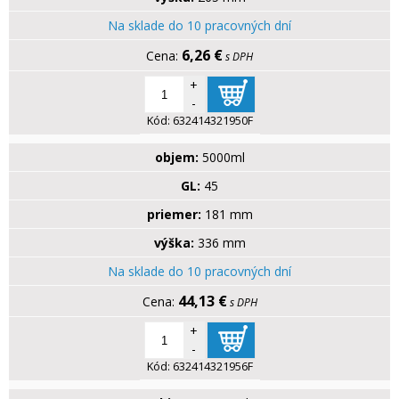
Na sklade do 10 pracovných dní
6,26 €
s DPH
+
-
Kód:
632414321950F
objem:
5000ml
GL:
45
priemer:
181 mm
výška:
336 mm
Na sklade do 10 pracovných dní
44,13 €
s DPH
+
-
Kód:
632414321956F