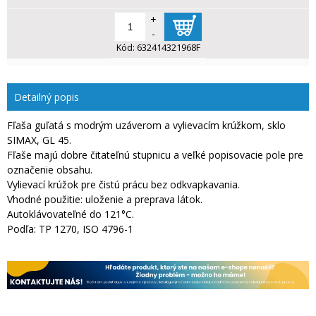
+
-
Kód:
632414321968F
Detailný popis
Fľaša guľatá s modrým uzáverom a vylievacím krúžkom, sklo
SIMAX, GL 45.
Fľaše majú dobre čitateľnú stupnicu a veľké popisovacie pole pre
označenie obsahu.
Vylievací krúžok pre čistú prácu bez odkvapkavania.
Vhodné použitie: uloženie a preprava látok.
Autoklávovateľné do 121°C.
Podľa: TP 1270, ISO 4796-1