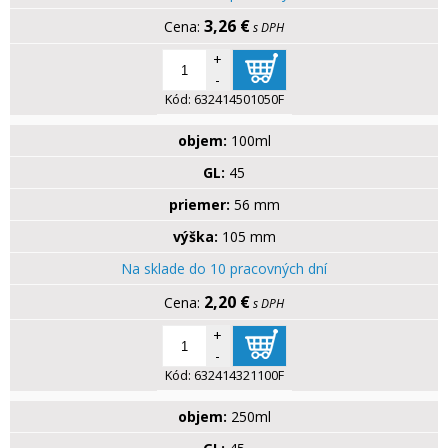
3,26 €
s DPH
+
-
Kód:
632414501050F
objem:
100ml
GL:
45
priemer:
56 mm
výška:
105 mm
Na sklade do 10 pracovných dní
2,20 €
s DPH
+
-
Kód:
632414321100F
objem:
250ml