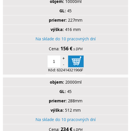
objem:
10000ml
GL:
45
priemer:
227mm
výška:
416 mm
Na sklade do 10 pracovných dní
156 €
s DPH
+
-
Kód:
632414321966F
objem:
20000ml
GL:
45
priemer:
288mm
výška:
512 mm
Na sklade do 10 pracovných dní
234 €
s DPH