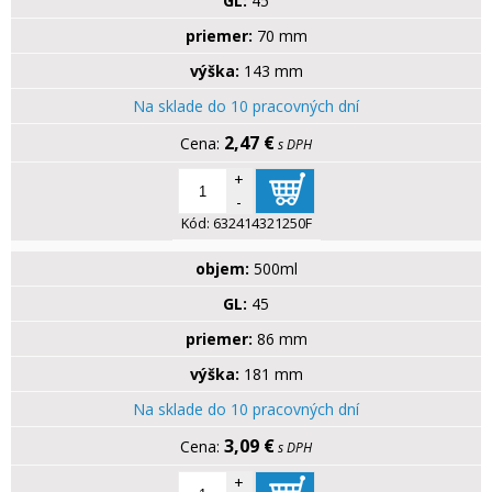
GL:
45
priemer:
70 mm
výška:
143 mm
Na sklade do 10 pracovných dní
2,47 €
s DPH
+
-
Kód:
632414321250F
objem:
500ml
GL:
45
priemer:
86 mm
výška:
181 mm
Na sklade do 10 pracovných dní
3,09 €
s DPH
+