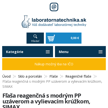
0,00 €
Hľadať
Kategórie
Menu
Nákup možný iba na IČO
Úvod
Sklo a porcelán
Fľaše
Reagenčné fľaše
Fľaša reagenčná s modrým PP uzáverom a vylievacím krúžkom,
SIMAX
Fľaša reagenčná s modrým PP
uzáverom a vylievacím krúžkom,
SIMAX