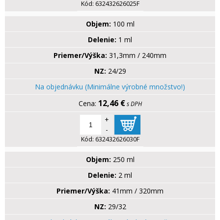
Kód:
632432626025F
Objem:
100 ml
Delenie:
1 ml
Priemer/Výška:
31,3mm / 240mm
NZ:
24/29
Na objednávku (Minimálne výrobné množstvo!)
12,46 €
s DPH
+
-
Kód:
632432626030F
Objem:
250 ml
Delenie:
2 ml
Priemer/Výška:
41mm / 320mm
NZ:
29/32