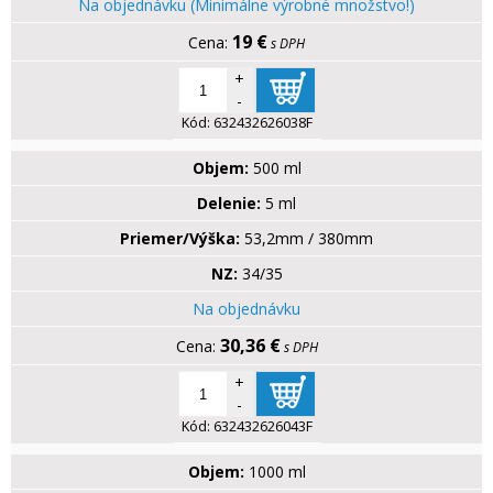
Na objednávku (Minimálne výrobné množstvo!)
19 €
s DPH
+
-
Kód:
632432626038F
Objem:
500 ml
Delenie:
5 ml
Priemer/Výška:
53,2mm / 380mm
NZ:
34/35
Na objednávku
30,36 €
s DPH
+
-
Kód:
632432626043F
Objem:
1000 ml