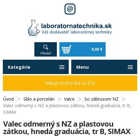
0,00 €
Hľadať
Kategórie
Menu
Nákup možný iba na IČO
Úvod
Sklo a porcelán
Valce
So zábrusom NZ
Valec odmerný s NZ a plastovou zátkou, hnedá graduácia, tr B,
SIMAX
Valec odmerný s NZ a plastovou
zátkou, hnedá graduácia, tr B, SIMAX