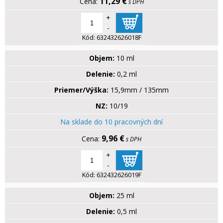
11,29 €
s DPH
+
-
Kód:
632432626018F
Objem:
10 ml
Delenie:
0,2 ml
Priemer/Výška:
15,9mm / 135mm
NZ:
10/19
Na sklade do 10 pracovných dní
9,96 €
s DPH
+
-
Kód:
632432626019F
Objem:
25 ml
Delenie:
0,5 ml