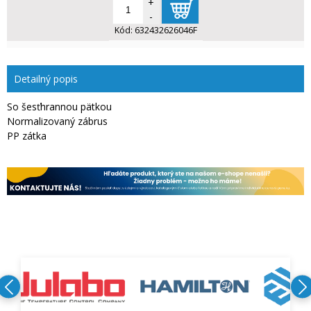
+
-
Kód:
632432626046F
Detailný popis
So šesťhrannou pätkou
Normalizovaný zábrus
PP zátka