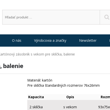
O nás
Výrobcovia a značky
Newsletter
artónový zásobník s vekom pre sklíčka, balenie
, balenie
Materiál: kartón
Pre sklíčka štandardných rozmerov 76x26mm
Kapacita
Opis
Rozm
2 sklíčka
s vekom
93x75