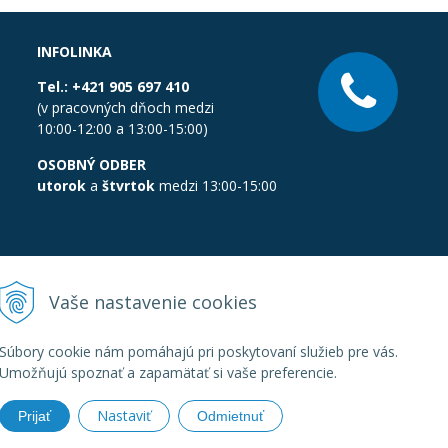
INFOLINKA
Tel.:
+421 905 697 410
(v pracovných dňoch medzi
10:00-12:00 a 13:00-15:00)
OSOBNÝ ODBER
utorok
a
štvrtok
medzi 13:00-15:00
Vaše nastavenie cookies
Súbory cookie nám pomáhajú pri poskytovaní služieb pre vás.
Umožňujú spoznať a zapamätať si vaše preferencie.
Nastaviť
Prijať
Odmietnuť
boratornatechnika.sk •
Created
&
e-shop Pohoda connector
by
Next