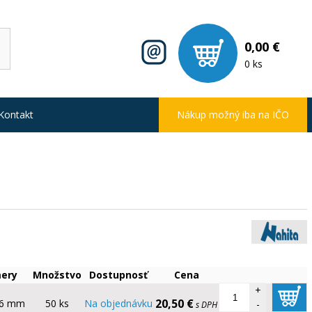
0,00 €
0 ks
Kontakt
Nákup možný iba na IČO
ery
Množstvo
Dostupnosť
Cena
+
20,50 €
x6 mm
50 ks
Na objednávku
-
s DPH