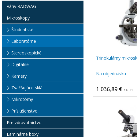
Váhy RADWAG
Mikroskopy
Študentské
Laboratórne
Stereoskopické
Trinokulárny mikros
Digitálne
Na objednávku
Kamery
Zväčšujúce sklá
1 036,89 €
s DPH
Mikrotómy
Príslušenstvo
Pre zdravotníctvo
Laminárne boxy