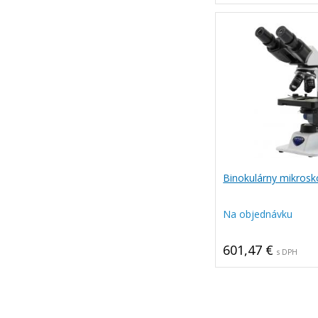
Binokulárny mikros
Na objednávku
601,47 €
s DPH