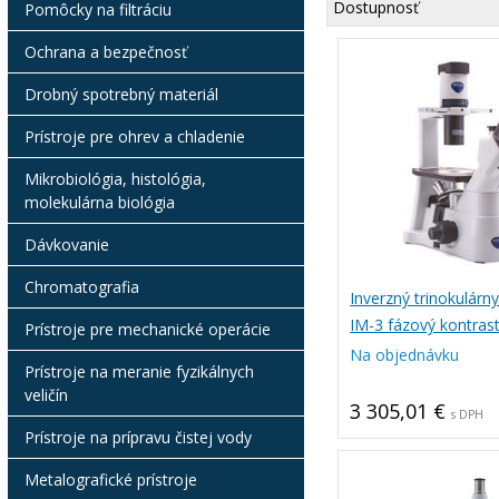
Dostupnosť
Pomôcky na filtráciu
Ochrana a bezpečnosť
Drobný spotrebný materiál
Prístroje pre ohrev a chladenie
Mikrobiológia, histológia,
molekulárna biológia
Dávkovanie
Chromatografia
Inverzný trinokulárn
IM-3 fázový kontras
Prístroje pre mechanické operácie
Na objednávku
Prístroje na meranie fyzikálnych
veličín
3 305,01 €
s DPH
Prístroje na prípravu čistej vody
Metalografické prístroje