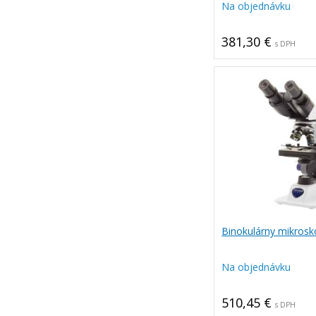
Na objednávku
381,30 €
s DPH
Binokulárny mikros
Na objednávku
510,45 €
s DPH