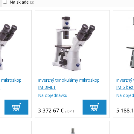
Na sklade
(3)
y mikroskop
Inverzný trinokulárny mikroskop
Inverzný
t
IM-3MET
IM-5 bez
Na objednávku
Na obje
3 372,67 €
5 188,
s DPH