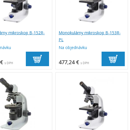
rny mikroskop B-152R-
Monokulárny mikroskop B-153R-
PL
dnávku
Na objednávku
 €
477,24 €
s DPH
s DPH