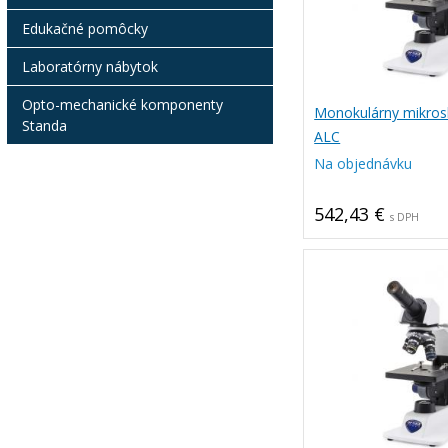
Edukačné pomôcky
Laboratórny nábytok
Opto-mechanické komponenty
Monokulárny mikros
Standa
ALC
Na objednávku
542,43 €
s DPH