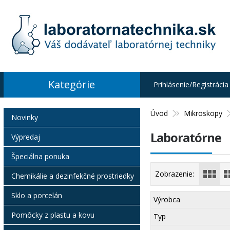
Kategórie
Prihlásenie/Registrácia
Úvod
Mikroskopy
Novinky
Laboratórne
Výpredaj
Špeciálna ponuka
Zobrazenie:
Chemikálie a dezinfekčné prostriedky
Sklo a porcelán
Výrobca
Pomôcky z plastu a kovu
Typ