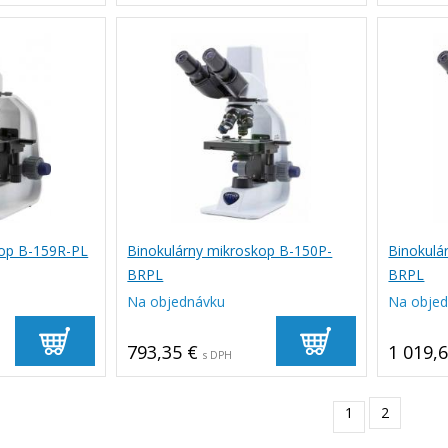
kop B-159R-PL
Binokulárny mikroskop B-150P-
Binokulá
BRPL
BRPL
Na objednávku
Na obje
793,35 €
1 019,
s DPH
1
2