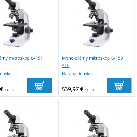
rny mikroskop B-151
Monokulárny mikroskop B-153
ALC
dnávku
Na objednávku
 €
539,97 €
s DPH
s DPH