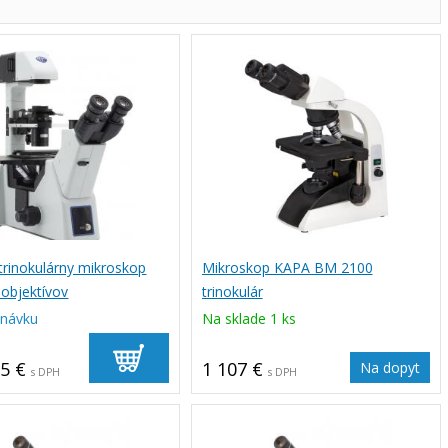
 trinokulárny mikroskop
Mikroskop KAPA BM 2100
 objektívov
trinokulár
dnávku
Na sklade 1 ks
15 €
1 107 €
Na dopyt
s DPH
s DPH