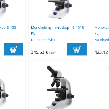
kop B-155
Monokulárny mikroskop - B-151R-
Monokulá
PL
PL
Na objednávku
Na obje
345,63 €
423,12
s DPH