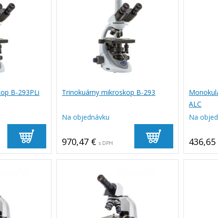
kop B-293PLi
Trinokuárny mikroskop B-293
Monokulá
ALC
Na objednávku
Na obje
970,47 €
436,65
s DPH