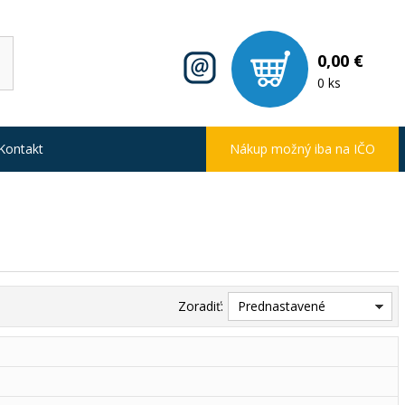
0,00 €
0 ks
Kontakt
Nákup možný iba na IČO
Zoradiť:
Prednastavené