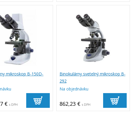
rny mikroskop B-150D-
Binokulárny svetelný mikroskop B-
292
dnávku
Na objednávku
67 €
862,23 €
s DPH
s DPH