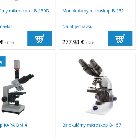
rny mikroskop - B-150D-
Monokulárny mikroskop B-151
dnávku
Na objednávku
 €
277,98 €
s DPH
s DPH
aj
op KAPA BM 4
Binokulárny mikroskop B-157