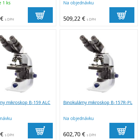
e 1 ks
Na objednávku
 €
509,22 €
s DPH
s DPH
rny mikroskop B-159 ALC
Binokulárny mikroskop B-157R-PL
dnávku
Na objednávku
 €
602,70 €
s DPH
s DPH