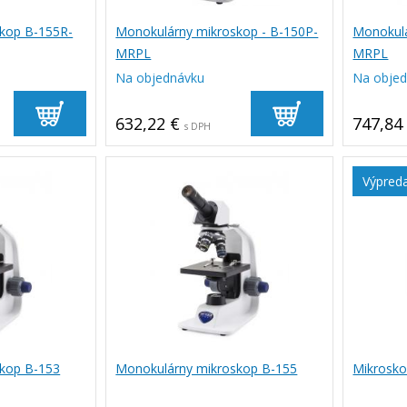
kop B-155R-
Monokulárny mikroskop - B-150P-
Monokulá
MRPL
MRPL
Na objednávku
Na obje
632,22 €
747,84
s DPH
Výpred
kop B-153
Monokulárny mikroskop B-155
Mikrosk