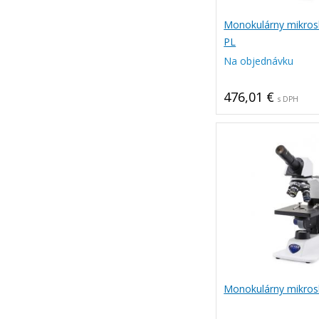
Monokulárny mikros
PL
Na objednávku
476,01 €
s DPH
Monokulárny mikros