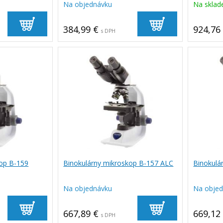
Na objednávku
Na sklad
384,99 €
924,76
s DPH
kop B-159
Binokulárny mikroskop B-157 ALC
Binokulá
Na objednávku
Na obje
667,89 €
669,12
s DPH