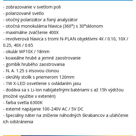
- zobrazovanie v svetlom poli
- polarizované svetlo
- otočný polarizátor a fixný analyzátor
- otočná monokulárna hlavica (360°) s 30°sklonom
- maximálne zväčšenie 400X
- revolverová hlavica s tromi N-PLAN objektívmi 4X / 0.10, 10X /
0.25, 40X / 0.65
- okulár WF10X / 18mm
- koaxiálne hrubé a jemné zaostrovanie
- gombík hrubého zaostrovania
- N. A. 1.25 s irisovou clonou
- okrúhly stolík s priemerom 120mm
- 1W X-LED osvetlenie s ovládaním jasu
- dodáva sa s Li-Ion nabíjateľnými batériami s až 15h výdržou
(možné využitie v exteriéri)
- farba svetla 6300K
- externé napájanie 100-240V AC / 5V DC
- špeciálny náter na zníženie náhodných škrabancov a uľahčenie
ich odstránenia