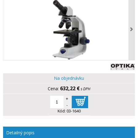
Na objednávku
632,22 €
s DPH
+
-
Kód:
03-1640
Detailný popis