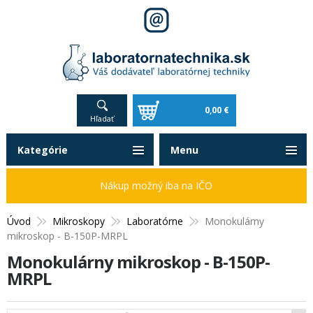
0,00 €
Hľadať
Kategórie
Menu
Nákup možný iba na IČO
Úvod
Mikroskopy
Laboratórne
Monokulárny
mikroskop - B-150P-MRPL
Monokulárny mikroskop - B-150P-
MRPL