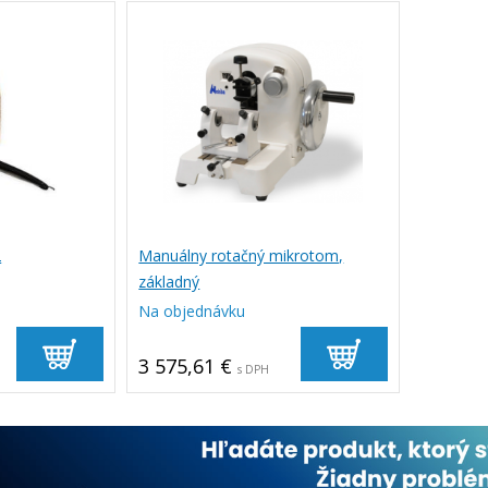
2
Manuálny rotačný mikrotom,
základný
Na objednávku
3 575,61 €
s DPH