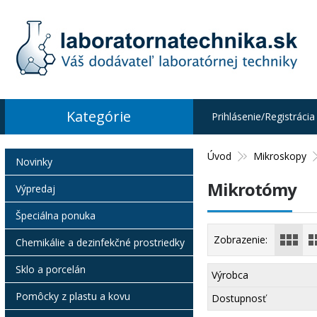
Kategórie
Prihlásenie/Registrácia
Úvod
Mikroskopy
Novinky
Mikrotómy
Výpredaj
Špeciálna ponuka
Zobrazenie:
Chemikálie a dezinfekčné prostriedky
Sklo a porcelán
Výrobca
Pomôcky z plastu a kovu
Dostupnosť