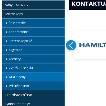
Váhy RADWAG
Mikroskopy
Študentské
Laboratórne
Stereoskopické
Digitálne
Kamery
Zväčšujúce sklá
Mikrotómy
Príslušenstvo
Pre zdravotníctvo
Laminárne boxy