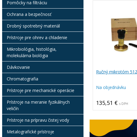
Pomôcky na filtráciu
Ochrana a bezpečnosť
Drobný spotrebný materiál
Prístroje pre ohrev a chladenie
Mikrobiológia, histológia,
molekulárna biológia
Dávkovanie
Ručný mikrotóm 51
Chromatografia
Na objednávku
Prístroje pre mechanické operácie
Prístroje na meranie fyzikálnych
135,51 €
s DPH
veličín
Prístroje na prípravu čistej vody
Metalografické prístroje