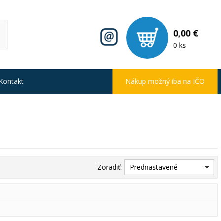
0,00 €
0 ks
Kontakt
Nákup možný iba na IČO
Zoradiť:
Prednastavené