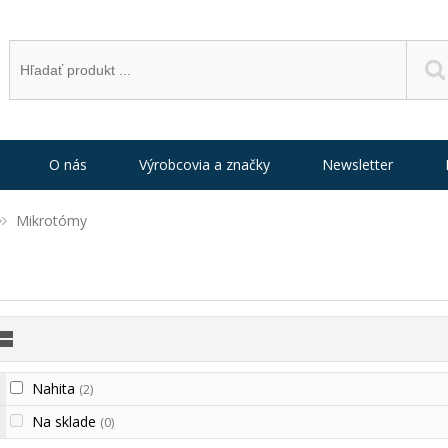
O nás
Výrobcovia a značky
Newsletter
Mikrotómy
Nahita
(2)
Na sklade
(0)