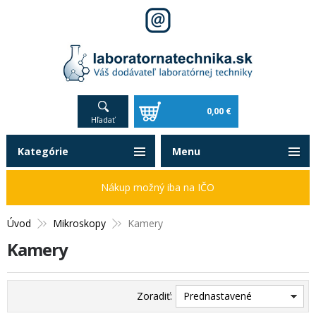
0,00 €
Hľadať
Kategórie
Menu
Nákup možný iba na IČO
Úvod
Mikroskopy
Kamery
Kamery
Zoradiť:
Prednastavené