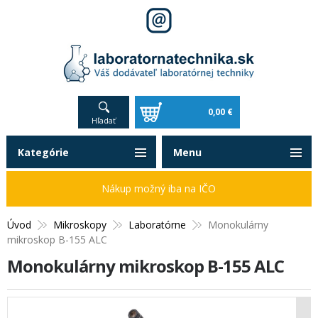
0,00 €
Hľadať
Kategórie
Menu
Nákup možný iba na IČO
Úvod
Mikroskopy
Laboratórne
Monokulárny
mikroskop B-155 ALC
Monokulárny mikroskop B-155 ALC