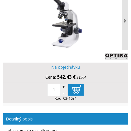
Na objednávku
542,43 €
s DPH
+
-
Kód:
03-1631
Detailný popis
- zobrazovanie v svetlom poli