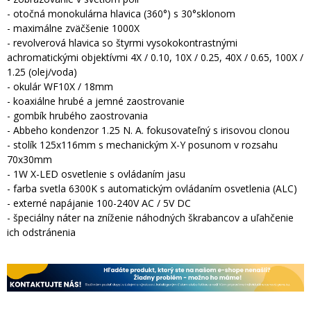
- otočná monokulárna hlavica (360°) s 30°sklonom
- maximálne zväčšenie 1000X
- revolverová hlavica so štyrmi vysokokontrastnými
achromatickými objektívmi 4X / 0.10, 10X / 0.25, 40X / 0.65, 100X /
1.25 (olej/voda)
- okulár WF10X / 18mm
- koaxiálne hrubé a jemné zaostrovanie
- gombík hrubého zaostrovania
- Abbeho kondenzor 1.25 N. A. fokusovateľný s irisovou clonou
- stolík 125x116mm s mechanickým X-Y posunom v rozsahu
70x30mm
- 1W X-LED osvetlenie s ovládaním jasu
- farba svetla 6300K s automatickým ovládaním osvetlenia (ALC)
- externé napájanie 100-240V AC / 5V DC
- špeciálny náter na zníženie náhodných škrabancov a uľahčenie
ich odstránenia