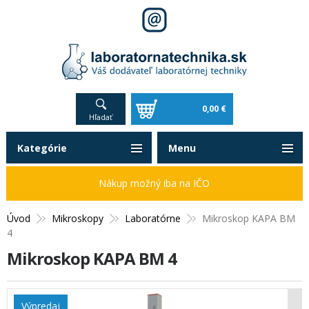
0,00 €
Hľadať
Kategórie
Menu
Nákup možný iba na IČO
Úvod
Mikroskopy
Laboratórne
Mikroskop KAPA BM
4
Mikroskop KAPA BM 4
Výpredaj