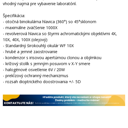
vhodný najmä pre vybavenie laboratórií.
Špecifikácia:
- otočná binokulárna hlavica (360°) so 45°sklonom
- maximálne zväčšenie 1000X
- revolverová hlavica so štyrmi achromatickými objektívmi 4X,
10X, 40X, 100X (olejový)
- štandardný širokouhlý okulár WF 10X
- hrubé a jemné zaostrovanie
- kondenzor s irisovou apertúrnou clonou a objímkou
- krížový stolík s jemným posuvom v X-Y smere
- halogénové osvetlenie 6V / 20W
- prekĺzový ochranný mechanizmus
- rozsah dioptrického doostrovania +/- 5D