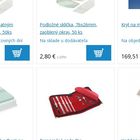
matným
Podložné sklíčka, 76x26mm,
Kryt na 
, 50ks
zaoblený okraj, 50 ks
covných dní
Na sklade u dodávateľa
Na obje
2,80 €
169,51
s DPH