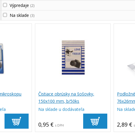
Výpredaje
(2)
Na sklade
(3)
 mikroskopu
Čistiace obrúsky na šošovky,
Podložné
150x100 mm, b/50ks
76x26mm,
eľa
Na sklade u dodávateľa
Na sklad
0,95 €
2,89 €
s DPH