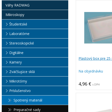
Váhy RADWAG
Mikroskopy
Študentské
Laboratórne
Stereoskopické
Digitálne
Plastový box pre 25 s
Kamery
Na objednávku
Zväčšujúce sklá
Mikrotómy
4,96 €
s DPH
Príslušenstvo
Spotrený materiál
Preparačné sady