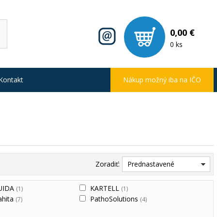
0,00 €
0 ks
Kontakt
Nákup možný iba na IČO
Zoradiť:
Prednastavené
UIDA
KARTELL
(1)
(1)
ahita
PathoSolutions
(7)
(4)