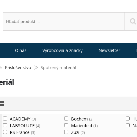
O nás
Výrobcovia a značky
Newsletter
Príslušenstvo
Spotrený materiál
riál
ACADEMY
Bochem
H
(3)
(2)
LABSOLUTE
Marienfeld
N
(4)
(1)
RS France
Zuzi
(3)
(2)