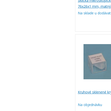
Sklíčka mikroskopick
76x26x1 mm, matný 
Na sklade u dodávat
Kruhové sklenené kr
Na objednávku