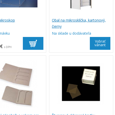
mikroskop
Obal na mikrosklíčka, kartonový,
čierny
dnávku
Na sklade u dodávateľa
Vybrať
variant
 €
s DPH