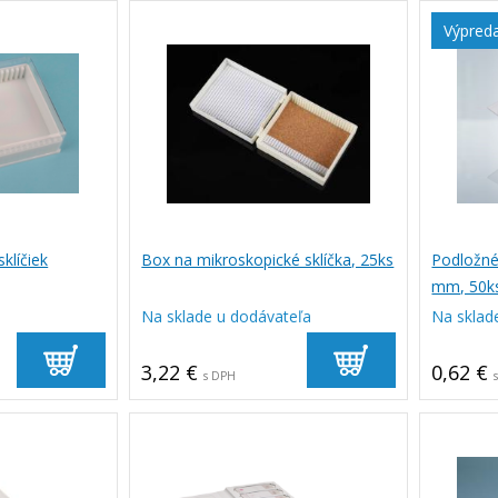
Výpred
klíčiek
Box na mikroskopické sklíčka, 25ks
Podložné
mm, 50k
Na sklade u dodávateľa
Na sklad
3,22 €
0,62 €
s DPH