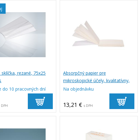
aj
 sklíčka, rezané, 75x25
Absorpčný papier pre
s
mikroskopické účely, kvalitatívny,
50 ks
e do 10 pracovných dní
Na objednávku
13,21 €
s DPH
s DPH