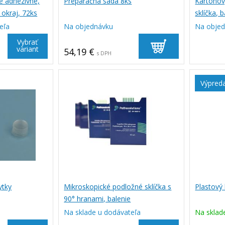
é adhezívne,
Preparačná sada 8ks
Kartónov
okraj, 72ks
sklíčka, 
eľa
Na objednávku
Na obje
Vybrať
variant
54,19 €
s DPH
Výpred
ytky
Mikroskopické podložné sklíčka s
Plastový 
90° hranami, balenie
Na sklade u dodávateľa
Na sklad