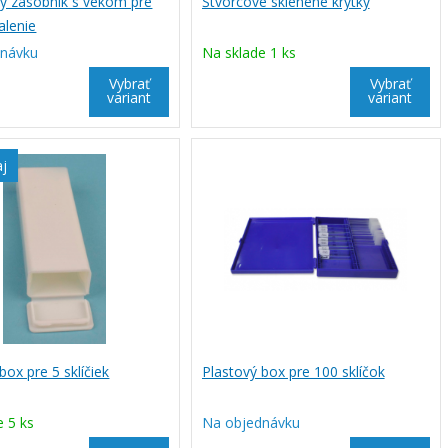
ý zásobník s vekom pre
Štvorcové sklenené krytky
balenie
dnávku
Na sklade 1 ks
Vybrať
Vybrať
variant
variant
aj
box pre 5 sklíčiek
Plastový box pre 100 sklíčok
e 5 ks
Na objednávku