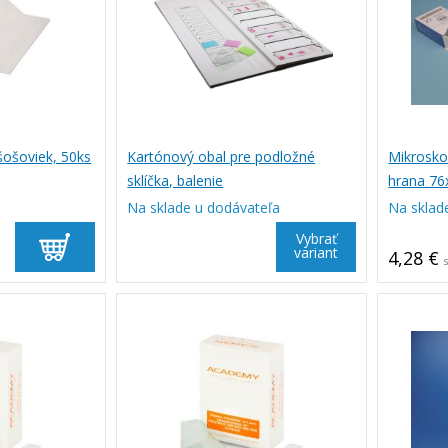
šošoviek, 50ks
Kartónový obal pre podložné
Mikrosko
sklíčka, balenie
hrana 76
matné, b
Na sklade u dodávateľa
Na sklad
Vybrať
variant
4,28 €