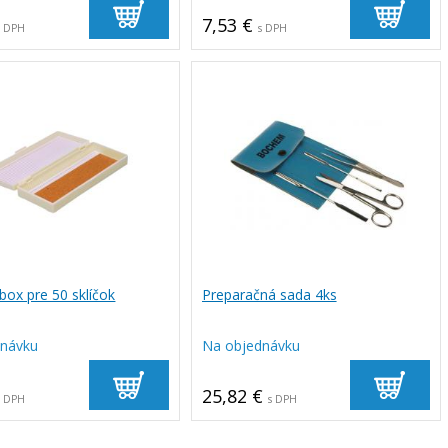
7,53 €
s DPH
s DPH
box pre 50 sklíčok
Preparačná sada 4ks
dnávku
Na objednávku
25,82 €
s DPH
s DPH