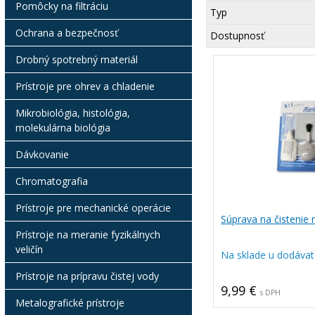
Pomôcky na filtráciu
Typ
Ochrana a bezpečnosť
Dostupnosť
Drobný spotrebný materiál
Prístroje pre ohrev a chladenie
Mikrobiológia, histológia,
molekulárna biológia
Dávkovanie
Chromatografia
Prístroje pre mechanické operácie
Súprava na čistenie
Prístroje na meranie fyzikálnych
veličín
Na sklade u dodávat
Prístroje na prípravu čistej vody
9,99 €
s DPH
Metalografické prístroje