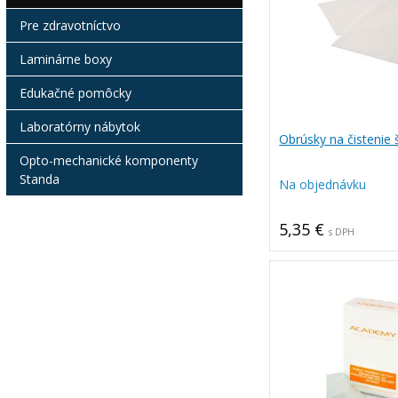
Pre zdravotníctvo
Laminárne boxy
Edukačné pomôcky
Laboratórny nábytok
Obrúsky na čistenie 
Opto-mechanické komponenty
Standa
Na objednávku
5,35 €
s DPH