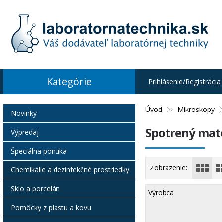
Kategórie
Prihlásenie/Registrácia
Úvod
Mikroskopy
Novinky
Spotrený mate
Výpredaj
Špeciálna ponuka
Zobrazenie:
Chemikálie a dezinfekčné prostriedky
Sklo a porcelán
Výrobca
Pomôcky z plastu a kovu