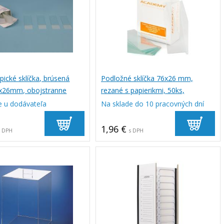
pické sklíčka, brúsená
Podložné sklíčka 76x26 mm,
x26mm, obojstranne
rezané s papierikmi, 50ks,
alenie 50 ks
ACADEMY
e u dodávateľa
Na sklade do 10 pracovných dní
1,96 €
s DPH
s DPH