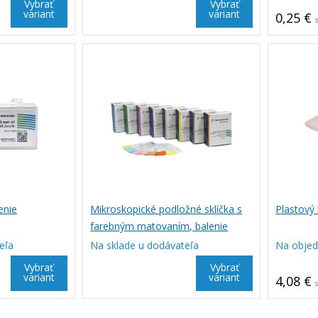
Vybrať
Vybrať
variant
variant
0,25 €
enie
Mikroskopické podložné sklíčka s
Plastový 
farebným matovaním, balenie
eľa
Na sklade u dodávateľa
Na obje
Vybrať
Vybrať
variant
variant
4,08 €