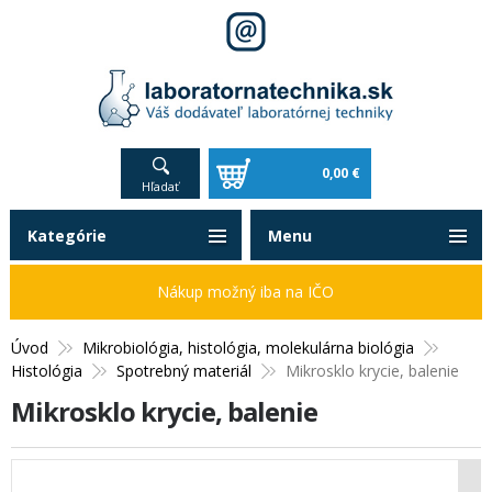
0,00 €
Hľadať
Kategórie
Menu
Nákup možný iba na IČO
Úvod
Mikrobiológia, histológia, molekulárna biológia
Histológia
Spotrebný materiál
Mikrosklo krycie, balenie
Mikrosklo krycie, balenie