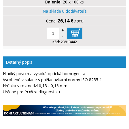
Balenie:
20 x 100 ks
Na sklade u dodávateľa
26,14 €
s DPH
+
-
Kód:
23813442
Detailný popis
Hladký povrch a vysoká optická homogenita
Vyrobené v súlade s požiadavkami normy ISO 8255-1
Hrúbka v rozmedzí 0,13 - 0,16 mm
Určené pre
in vitro
diagnostiku