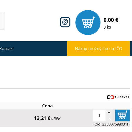
0,00 €
0 ks
Kontakt
Nákup možný iba na IČO
Cena
+
13,21 €
-
s DPH
Kód:
238007698031F