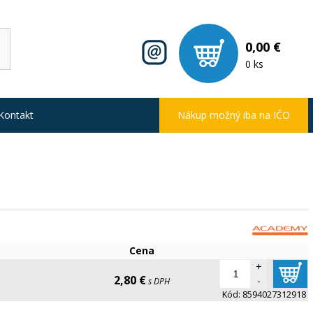
0,00 €
0 ks
Kontakt
Nákup možný iba na IČO
Cena
+
2,80 €
-
s DPH
Kód:
8594027312918