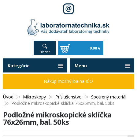
0,00 €
Hľadať
Kategórie
Menu
Nákup možný iba na IČO
Úvod
Mikroskopy
Príslušenstvo
Spotrený materiál
Podložné mikroskopické sklíčka 76x26mm, bal. 50ks
Podložné mikroskopické sklíčka
76x26mm, bal. 50ks