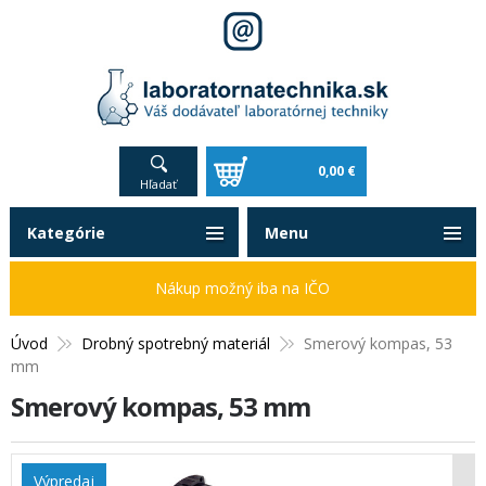
0,00 €
Hľadať
Kategórie
Menu
Nákup možný iba na IČO
Úvod
Drobný spotrebný materiál
Smerový kompas, 53
mm
Smerový kompas, 53 mm
Výpredaj