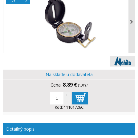
Na sklade u dodávateľa
8,89 €
s DPH
+
-
Kód:
11101726C
Detailný popis