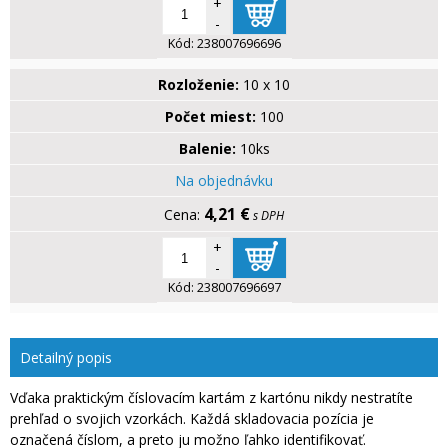
+
-
Kód:
238007696696
Rozloženie:
10 x 10
Počet miest:
100
Balenie:
10ks
Na objednávku
4,21 €
s DPH
+
-
Kód:
238007696697
Detailný popis
Vďaka praktickým číslovacím kartám z kartónu nikdy nestratíte
prehľad o svojich vzorkách. Každá skladovacia pozícia je
označená číslom, a preto ju možno ľahko identifikovať.