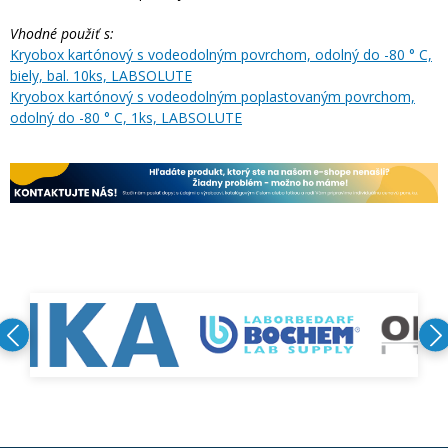
Vhodné použiť s:
Kryobox kartónový s vodeodolným povrchom, odolný do -80 ° C,
biely, bal. 10ks, LABSOLUTE
Kryobox kartónový s vodeodolným poplastovaným povrchom,
odolný do -80 ° C, 1ks, LABSOLUTE