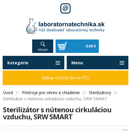
0,00 €
Hľadať
Kategórie
Menu
Nákup možný iba na IČO
Úvod
Prístroje pre ohrev a chladenie
Sterilizátory
Sterilizátor s nútenou cirkuláciou vzduchu, SRW SMART
Sterilizátor s nútenou cirkuláciou
vzduchu, SRW SMART