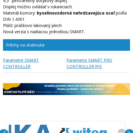
4,3" plnofarebný dotykový displej.
Displej možno ovládať v rukaviciach.
Materiál komory:
kyselinovzdorná nehrdzavejúca oceľ
podľa
DIN 1.4301
Plášť: práškovo lakovaný plech
Nová verzia s riadiacou jednotkou SMART.
Prílohy na stiahnutie
Parametre SMART
Parametre SMART PRO
CONTROLLER
CONTROLLER.JPG