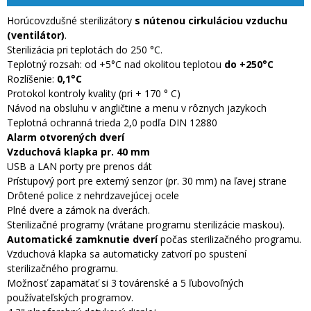
Horúcovzdušné sterilizátory
s nútenou cirkuláciou vzduchu
(ventilátor)
.
Sterilizácia pri teplotách do 250 °C.
Teplotný rozsah: od +5°C nad okolitou teplotou
do +250°C
Rozlíšenie:
0,1°C
Protokol kontroly kvality (pri + 170 ° C)
Návod na obsluhu v angličtine a menu v rôznych jazykoch
Teplotná ochranná trieda 2,0 podľa DIN 12880
Alarm otvorených dverí
Vzduchová klapka pr. 40 mm
USB a LAN porty pre prenos dát
Prístupový port pre externý senzor (pr. 30 mm) na ľavej strane
Drôtené police z nehrdzavejúcej ocele
Plné dvere a zámok na dverách.
Sterilizačné programy (vrátane programu sterilizácie maskou).
Automatické zamknutie dverí
počas sterilizačného programu.
Vzduchová klapka sa automaticky zatvorí po spustení
sterilizačného programu.
Možnosť zapamätať si 3 továrenské a 5 ľubovoľných
používateľských programov.