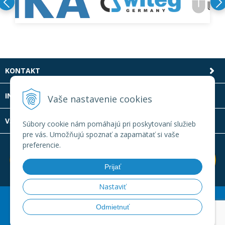
KONTAKT
INFOLINKA
Vaše nastavenie cookies
VŠETKO O NÁKUPE
Súbory cookie nám pomáhajú pri poskytovaní služieb
pre vás. Umožňujú spoznať a zapamätať si vaše
preferencie.
Prijať
Nastaviť
© 2026 Laboratornatechnika.sk •
Created
&
e-shop Pohoda
Odmietnuť
connector
by
NextCom s.r.o.