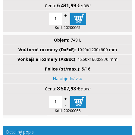
6 431,99 €
s DPH
+
-
Kód:
20200065
Objem:
749 L
Vnútorné rozmery (DxExF):
1040x1200x600 mm
Vonkajšie rozmery (AxBxC):
1260x1600x870 mm
Police (st/max.):
5/16
Na objednávku
8 507,98 €
s DPH
+
-
Kód:
20200066
Detailný popis