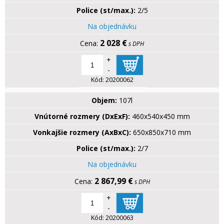
Police (st/max.):
2/5
Na objednávku
2 028 €
s DPH
+
-
Kód:
20200062
Objem:
107l
Vnútorné rozmery (DxExF):
460x540x450 mm
Vonkajšie rozmery (AxBxC):
650x850x710 mm
Police (st/max.):
2/7
Na objednávku
2 867,99 €
s DPH
+
-
Kód:
20200063