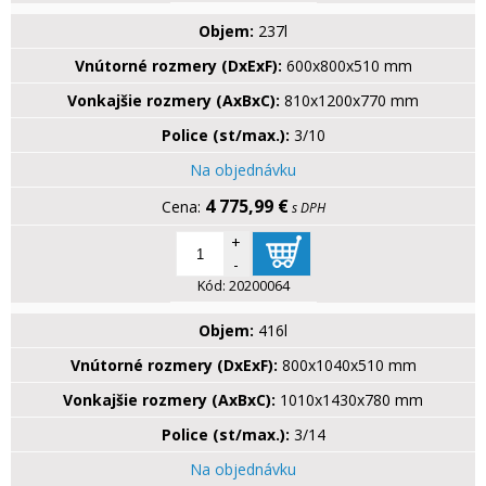
Objem:
237l
Vnútorné rozmery (DxExF):
600x800x510 mm
Vonkajšie rozmery (AxBxC):
810x1200x770 mm
Police (st/max.):
3/10
Na objednávku
4 775,99 €
s DPH
+
-
Kód:
20200064
Objem:
416l
Vnútorné rozmery (DxExF):
800x1040x510 mm
Vonkajšie rozmery (AxBxC):
1010x1430x780 mm
Police (st/max.):
3/14
Na objednávku