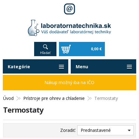
0,00 €
Hľadať
Kategórie
Menu
Nákup možný iba na IČO
Úvod
Prístroje pre ohrev a chladenie
Termostaty
Termostaty
Zoradiť:
Prednastavené