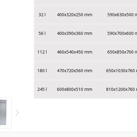
32 l
400x320x250 mm
590x630x500
56 l
400x390x360 mm
590x700x600
112 l
460x540x450 mm
650x850x700
180 l
470x720x560 mm
650x1030x760
245 l
600x800x510 mm
810x1200x760