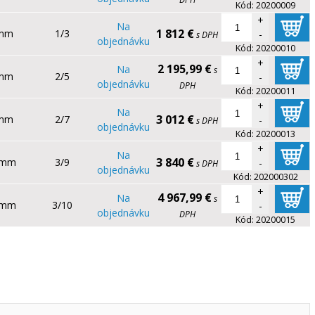
Kód:
20200009
+
Na
1 812 €
 mm
1/3
-
s DPH
objednávku
Kód:
20200010
+
2 195,99 €
Na
s
 mm
2/5
-
objednávku
DPH
Kód:
20200011
+
Na
3 012 €
 mm
2/7
-
s DPH
objednávku
Kód:
20200013
+
Na
3 840 €
 mm
3/9
-
s DPH
objednávku
Kód:
202000302
+
4 967,99 €
Na
s
 mm
3/10
-
objednávku
DPH
Kód:
20200015