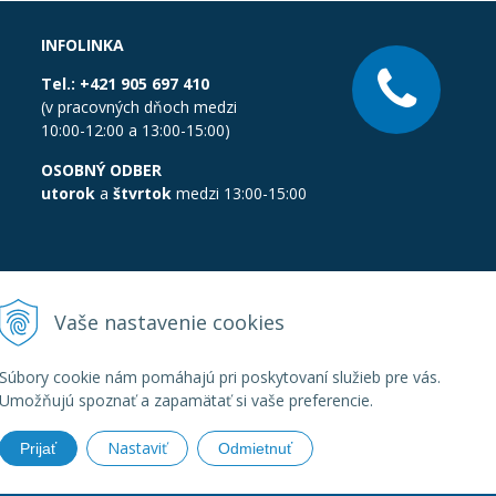
INFOLINKA
Tel.:
+421 905 697 410
(v pracovných dňoch medzi
10:00-12:00 a 13:00-15:00)
OSOBNÝ ODBER
utorok
a
štvrtok
medzi 13:00-15:00
Vaše nastavenie cookies
Súbory cookie nám pomáhajú pri poskytovaní služieb pre vás.
Umožňujú spoznať a zapamätať si vaše preferencie.
Nastaviť
Prijať
Odmietnuť
boratornatechnika.sk •
Created
&
e-shop Pohoda connector
by
Next