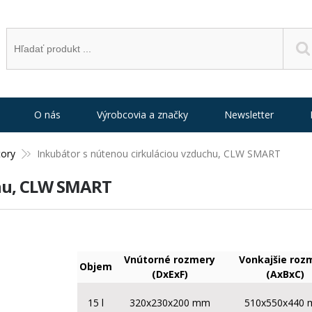
O nás
Výrobcovia a značky
Newsletter
tory
Inkubátor s nútenou cirkuláciou vzduchu, CLW SMART
chu, CLW SMART
Vnútorné rozmery
Vonkajšie roz
Objem
(DxExF)
(AxBxC)
15 l
320x230x200 mm
510x550x440