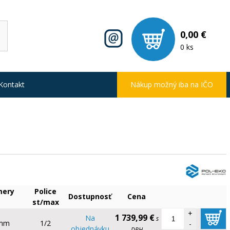
0,00 €
0 ks
Kontakt
Nákup možný iba na IČO
mery
Police
Dostupnosť
Cena
st/max
+
1 739,99 €
Na
s
 mm
1/2
-
objednávku
DPH