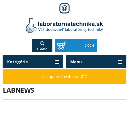
0,00 €
Hľadať
Kategórie
Menu
Nákup možný iba na IČO
LABNEWS