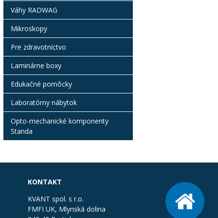
Váhy RADWAG
Mikroskopy
Pre zdravotníctvo
Laminárne boxy
Edukačné pomôcky
Laboratórny nábytok
Opto-mechanické komponenty
Standa
KONTAKT
KVANT spol. s r.o.
FMFI UK, Mlynská dolina