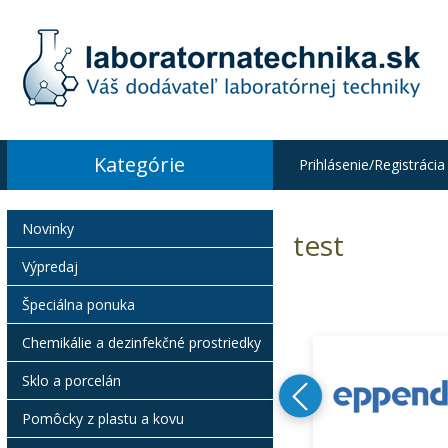
Kategórie
Prihlásenie/Registrácia
Novinky
test
Výpredaj
Špeciálna ponuka
Chemikálie a dezinfekčné prostriedky
Sklo a porcelán
Pomôcky z plastu a kovu