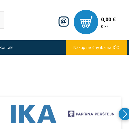
0,00 €
0 ks
Kontakt
Nákup možný iba na IČO