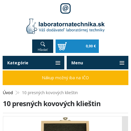
0,00 €
Hľadať
Kategórie
Menu
Nákup možný iba na IČO
Úvod
10 presných kovových klieštin
10 presných kovových klieštin