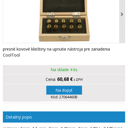
presné kovové klieštiny na upnutie nástroja pre zariadenia
CoolTool
Na sklade 4 ks
60,68 €
s DPH
Na dopyt
Kód:
27064460B
Detailný popis