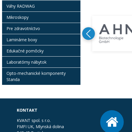
Váhy RADWAG
Mikroskopy
Pre zdravotníctvo
Laminárne boxy
Edukačné pomôcky
Laboratórny nábytok
Opto-mechanické komponenty
Standa
KONTAKT
KVANT spol. s r.o.
FMFI UK, Mlynská dolina