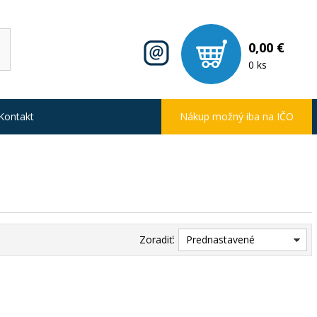
0,00 €
0 ks
Kontakt
Nákup možný iba na IČO
Zoradiť:
Prednastavené