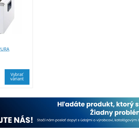
 PURA
Vybrať
variant