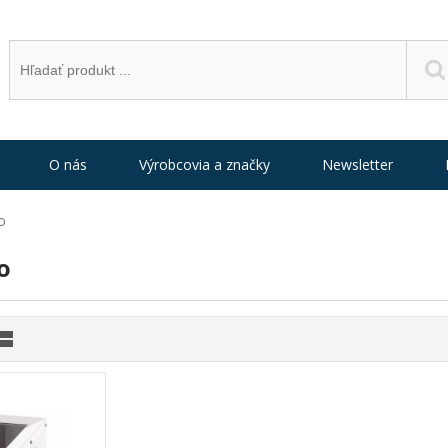
O nás
Výrobcovia a značky
Newsletter
o
o