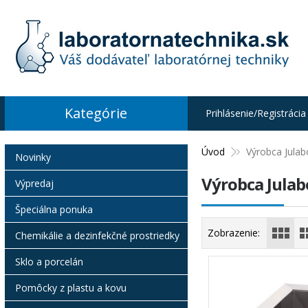
Kategórie
Prihlásenie/Registrácia
Úvod
Výrobca Julab
Novinky
Výrobca Julab
Výpredaj
Špeciálna ponuka
Zobrazenie:
Chemikálie a dezinfekčné prostriedky
Sklo a porcelán
Pomôcky z plastu a kovu