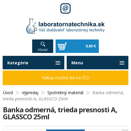
0,00 €
Hľadať
Kategórie
Menu
Nákup možný iba na IČO
Úvod
Výpredaj
Spotrebný materiál
Banka odmerná,
trieda presnosti A, GLASSCO 25ml
Banka odmerná, trieda presnosti A,
GLASSCO 25ml